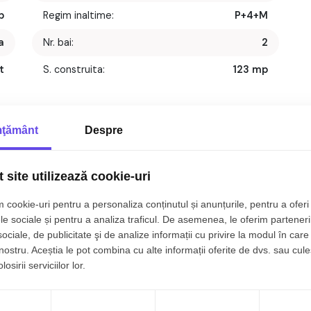
p
Regim inaltime:
P+4+M
a
Nr. bai:
2
t
S. construita:
123 mp
1
An constructie:
2008
1
Structura:
BCA
ţământ
Despre
1
 site utilizează cookie-uri
t, 98 mp, zona
Terezian, Sibiu.
 cookie-uri pentru a personaliza conținutul și anunțurile, pentru a oferi 
le sociale și pentru a analiza traficul. De asemenea, le oferim parteneri
sociale, de publicitate şi de analize informații cu privire la modul în care 
 nostru. Aceștia le pot combina cu alte informații oferite de dvs. sau cule
re cu 4 camere, decomandat, situat in localitatea Sibiu,
osirii serviciilor lor.
ip bloc cu regim de inaltime pe Parter + 4 Etaje + mansarda ;
 utila de 98 mp + balcon de 5 mp