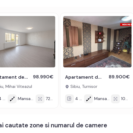
98.990€
89.900€
Apartament de vanzare 4 camere 72 mpu 2 bai zona Mihai Viteazu Sibiu
Apartament de vanzare cu 4 camere 103 mpu+ balcon zona Turnisor Sibiu
iu, Mihai Viteazul
Sibiu, Turnisor
cam
Mansarda/4
72 mp
4 cam
Mansarda/4
103 mp
mai cautate zone si numarul de camere