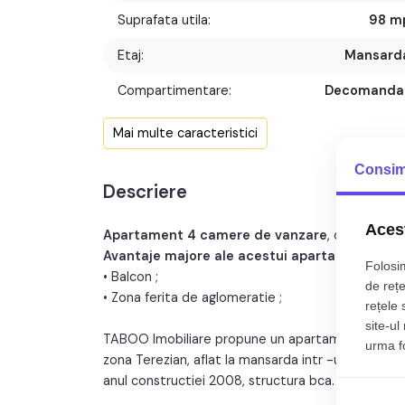
Suprafata utila:
98 m
Etaj:
Mansard
Compartimentare:
Decomanda
Confort:
Mai multe caracteristici
Nr. bucatarii:
Consim
Descriere
Nr. balcoane:
Acest
Apartament 4 camere de vanzare
, decomanda
Avantaje majore ale acestui apartament:
Folosim
• Balcon ;
de rețe
• Zona ferita de aglomeratie ;
rețele 
site-ul
TABOO Imobiliare propune un apartament de vanza
urma fol
zona Terezian, aflat la mansarda intr -un imobil t
anul constructiei 2008, structura bca. Suprafata