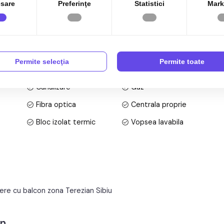
sare
Preferinţe
Statistici
Mark
Permite selecţia
Permite toate
Canalizare
Gaz
Fibra optica
Centrala proprie
Bloc izolat termic
Vopsea lavabila
Gresie
Finisat
Celulare
Mobilata
Contor gaz
Complet
ere cu balcon zona Terezian Sibiu
an