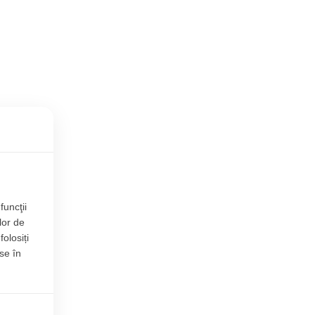
funcţii
lor de
folosiți
se în