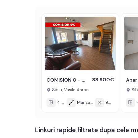
88.900€
COMISION 0 - Apartament decomandat 4 camere 90 mpu Vasile Aaron Sibiu
Sibiu, Vasile Aaron
Sib
4 cam
Mansarda/4
90 mp
4 
Linkuri rapide filtrate dupa cele 