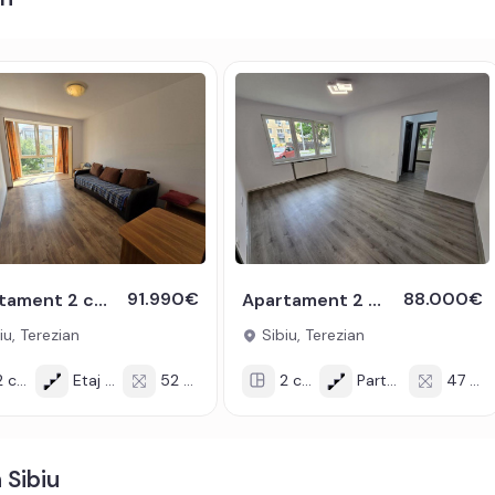
lefon, acces internet, fibra optica;
t electric;
 hota, masina de spalat rufe, frigider cu congelator,
rifere
i sau credit bancar.
91.990€
88.000€
Apartament 2 camere de vanzare decomandat 52 mpu etaj 3 Terezian Sibiu
Apartament 2 camere de vanzare 47 utili renovat complet Terezian Sibiu
iu, Terezian
Sibiu, Terezian
odul de oferta / id: P26722
 cam
Etaj 3/4
52 mp
2 cam
Parter/4
47 mp
 Sibiu