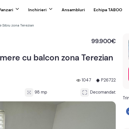
Vanzari
Inchirieri
Ansambluri
Echipa TABOO
 Sibiu zona Terezian
99.900€
mere cu balcon zona Terezian
1047
P26722
98 mp
Decomandat
Tri