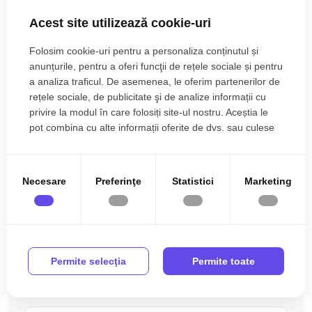
• Podele: parchet.
Nemobilata
Neutilata
Acest site utilizează cookie-uri
Utilitati si dotari:
Adrian Pandea
Apometre
Contor gaz
• Bucatarie: nemobilata, neutilata;
Broker Imobiliar
Folosim cookie-uri pentru a personaliza conținutul și
• Mobilat: nemobilat;
0785.822.822
anunțurile, pentru a oferi funcţii de rețele sociale și pentru
Nemobilat
Acoperis
• Utilitati: curent electric, apa, canalizare, gaz, acces internet;
a analiza traficul. De asemenea, le oferim partenerilor de
• Izolatii: exterior, bloc izolat termic;
rețele sociale, de publicitate şi de analize informații cu
• Contorizare: apometre, contor gaz, contor curent electric;
privire la modul în care folosiți site-ul nostru. Aceștia le
pot combina cu alte informații oferite de dvs. sau culese
• Caracteristici casa/vila: acoperis.
Ati vizualizat anuntul: Apartament 3 camere 76 mpu 3 locuri
în urma folosirii serviciilor lor.
de parcare Turnisor Sibiu
Apartamentul se vinde nemobilat si neutilat
Incalzirea se realizeaza prin centrala proprie, calorifere
Necesare
Preferinţe
Statistici
Marketing
Se accepta ca si modalitate de plata surse proprii
Prețul este de 99.000€
. Specificați telefonic codul de oferta
/ id: P26704
Ești interesat de aceasta proprietate ?
Permite selecţia
Permite toate
Completeaza datele tale și te vom suna noi!