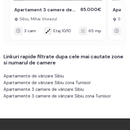
85.000€
Apartament 3 camere decomandat 65 mp zona Mihai Viteazul
Sibiu, Mihai Viteazul
Sibiu, 
3 cam
Etaj 10/10
65 mp
3 c
Linkuri rapide filtrate dupa cele mai cautate zone
si numarul de camere
Apartamente de vânzare Sibiu
Apartamente de vânzare Sibiu zona Turnisor
Apartamente 3 camere de vânzare Sibiu
Apartamente 3 camere de vânzare Sibiu zona Turnisor