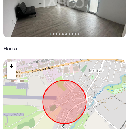
Harta
+
−