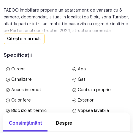
TABOO Imobiliare propune un apartament de vanzare cu 3
camere, decomandat, situat in localitatea Sibiu, zona Turnisor,
aflat la parter intr -un imobil tip casa/vila cu regim de inaltime
pe Parter; anul constructiei 2024, structura caramida.
Suprafata utila de 76 mp.
Citește mai mult
Apartamentul este structurat astfel:
Specificații
• Hol;
• Bucatarie;
Curent
Apa
• Baie;
• Living ;
Canalizare
Gaz
• Dormitor ;
Acces internet
Centrala proprie
• Dormitor ;
Calorifere
Exterior
Finisajele interioare sunt moderne
Bloc izolat termic
Vopsea lavabila
• Usa intrare: pvc;
• Tamplarie ferestre: pvc, termopan;
Parchet
Finisat
Consimţământ
Despre
Mai multe specificații
• Pereti: vopsea lavabila;
PVC
PVC