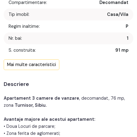
Compartimentare:
Decomandat
Tip imobil:
Casa/Vila
Regim inaltime:
P
Nr. bai:
1
S. construita:
91 mp
Confort:
1
Mai multe caracteristici
Nr. bucatarii:
1
Descriere
Nr. parcari:
2
An constructie:
2024
Apartament 3 camere de vanzare
, decomandat, 76 mp,
zona
Turnisor, Sibiu.
Structura:
Caramida
Avantaje majore ale acestui apartament:
Orientare:
Sud
• Doua Locuri de parcare;
• Zona ferita de aglomerati;