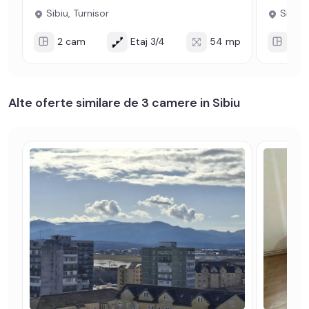
Sibiu, Turnisor
Sibiu, 
2 cam
Etaj 3/4
54 mp
3 c
Alte oferte similare de 3 camere in Sibiu