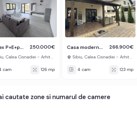
250.000€
266.900€
Duplex P+E+pod 4 camere curte amenajata gata de mutare Arhitectilor
Casa moderna tip duplex 4 camere de zona Arhitectilor Sibiu
u, Calea Cisnadiei - Arhitectilor
Sibiu, Calea Cisnadiei - Arhitectilor
4 cam
126 mp
4 cam
123 mp
mai cautate zone si numarul de camere