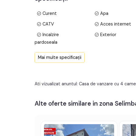
Locatie: zona linistita de case, cu acces facil la:
Curent
Apa
- Shopping City Selimbar – 5 min
- Autostrada – 3 min
CATV
Acces internet
- Centrul Sibiului – 10 min
Incalzire
Exterior
- Scoala, gradinita, teren sport, magazine.
pardoseala
Prețul este de 250.000€
. Specificați telefonic 
PVC
Nemobilata
Mai multe specificații
Contor gaz
Nemobilat
Ati vizualizat anuntul: Casa de vanzare cu 4 came
Alte oferte similare in zona Selimb