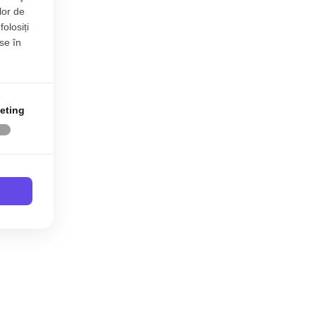
lor de
folosiți
se în
eting