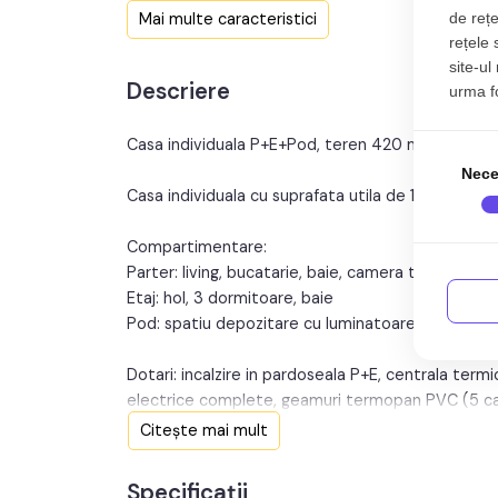
An constructie:
202
Mai multe caracteristici
de rețe
rețele 
Structura rezistenta:
Caramid
site-ul
Descriere
urma fol
Casa individuala P+E+Pod, teren 420 mp, Selimba
Nece
Casa individuala cu suprafata utila de 120 mp, p
Compartimentare:
Parter: living, bucatarie, baie, camera tehnica, s
Etaj: hol, 3 dormitoare, baie
Pod: spatiu depozitare cu luminatoare si instalati
Dotari: incalzire in pardoseala P+E, centrala termi
electrice complete, geamuri termopan PVC (5 camer
Citește mai mult
Exterior: izolatie termica 10 cm, curte pavata cu
si interfon, iluminat exterior, jgheaburi si burlane 
Specificații