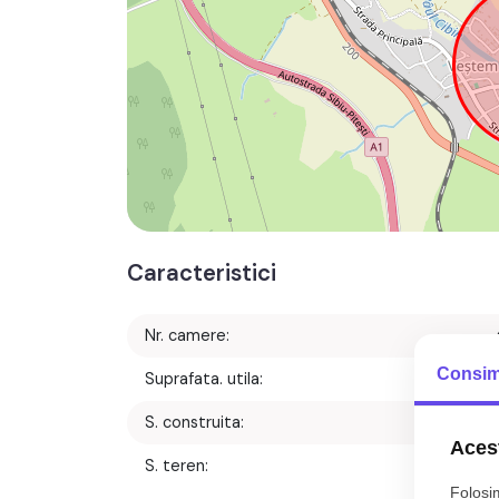
Caracteristici
Nr. camere:
Consim
Suprafata. utila:
120 m
S. construita:
169 m
Acest
S. teren:
420 m
Folosim