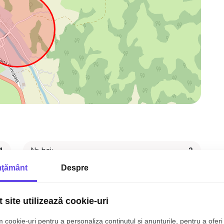
4
Nr. bai:
2
ţământ
Despre
p
Nr. bucatarii:
1
p
Front stradal:
0 m
 site utilizează cookie-uri
p
Nr. fronturi:
1
 cookie-uri pentru a personaliza conținutul și anunțurile, pentru a oferi 