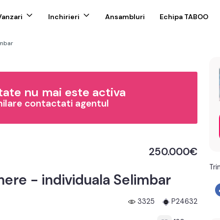
Vanzari
Inchirieri
Ansambluri
Echipa TABOO
imbar
ate nu mai este activa
milare contactati agentul
250.000€
Tri
ere - individuala Selimbar
3325
P24632