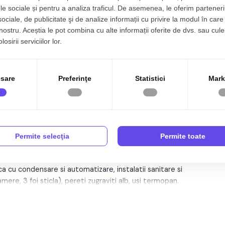
5
Regim inaltime:
P+1
le sociale și pentru a analiza traficul. De asemenea, le oferim parteneri
sociale, de publicitate şi de analize informații cu privire la modul în care 
a
Orientare:
Sud-Est
 nostru. Aceștia le pot combina cu alte informații oferite de dvs. sau cule
osirii serviciilor lor.
r. Comision 0%!
sare
Preferinţe
Statistici
Mark
e un teren de 420 mp (348 mp curte si gradina).
patiu depozitare, antreu, terasa acoperita
Permite selecţia
Permite toate
e electrica
ca cu condensare si automatizare, instalatii sanitare si
e, 3 foi sticla), pereti zugraviti alb, usi termopan.
 acces pietonal si auto, porti pregatite pentru automatizare
conectate la pluviala.