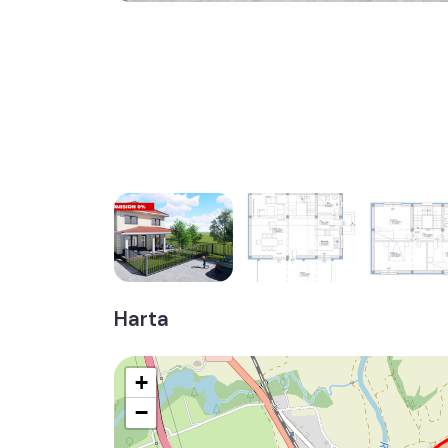
Harta
+
−