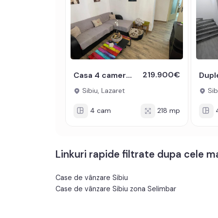
219.900€
Casa 4 camere de vanzare in Lazaret cu garaj demisol generos mansarda
Sibiu, Lazaret
Sibi
4 cam
218 mp
Linkuri rapide filtrate dupa cele 
Case de vânzare Sibiu
Case de vânzare Sibiu zona Selimbar