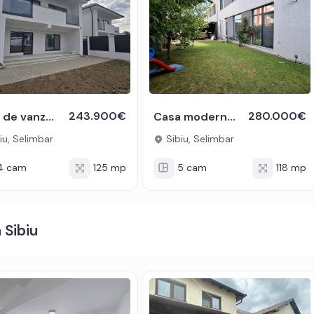
243.900€
280.000€
Casa de vanzare 4 camere 125mpu si 380mp curte libera in zona Selimbar
Casa moderna 3 in 1 in Selimbar Sibiu
iu, Selimbar
Sibiu, Selimbar
4 cam
125 mp
5 cam
118 mp
 Sibiu