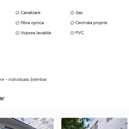
Canalizare
Gaz
Fibra optica
Centrala proprie
Vopsea lavabila
PVC
codul de oferta / id: P24632
Neutilata
Apometre
Curte
re - individuala Selimbar
ar