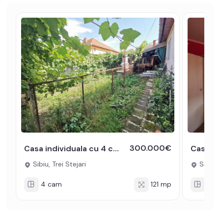
300.000€
Casa individuala cu 4 camere in zona Trei Stejari din Sibiu
Sibiu, Trei Stejari
Sibiu, 
4 cam
121 mp
4 c