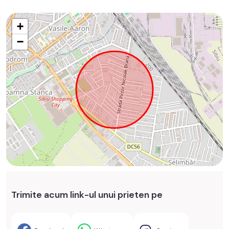
+
−
Trimite acum link-ul unui prieten pe