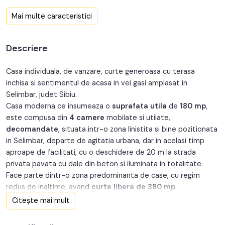
Front stradal:
20 m
Mai multe caracteristici
Nr. fronturi:
1
Descriere
An constructie:
2009
An renovare:
2020
Casa individuala, de vanzare, curte generoasa cu terasa
inchisa si sentimentul de acasa in vei gasi amplasat in
Structura rezistenta:
Caramida
Selimbar, judet Sibiu.
Casa moderna ce insumeaza o
suprafata utila
de
180 mp
,
Regim inaltime:
P+M
este compusa din
4 camere
mobilate si utilate,
decomandate
, situata intr-o zona linistita si bine pozitionata
Orientare:
Sud-Est
in Selimbar, departe de agitatia urbana, dar in acelasi timp
aproape de facilitati, cu o deschidere de 20 m la strada
privata pavata cu dale din beton si iluminata in totalitate.
Face parte dintr-o zona predominanta de case, cu regim
redus de inaltime, avand
curte libera de 380 mp
.
Imobilul este de tip individual, a fost
edificat
in anul
2009
cu
Citește mai mult
o structura foarte bine gandita pe doua nivele parter si
mansarda, iar podul este utilizat doar ca si spatiu de