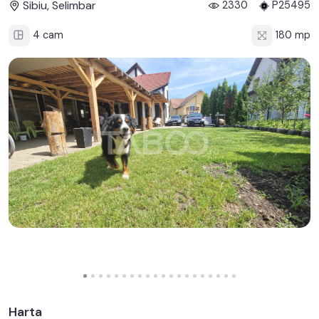
Sibiu, Selimbar
2330
P25495
4 cam
180 mp
Harta