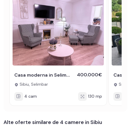
400.000€
Casa moderna in Selimbar, 4 camere, renovata si gata de mutare
Sibiu, Selimbar
Sibiu,
4 cam
130 mp
4 c
Alte oferte similare de 4 camere in Sibiu