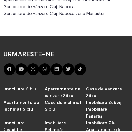
Garsoniere de vânzare Cluj-Napoca
Garsoniere de vânzare Cluj-Napoca zona Manastur
URMARESTE-NE
Imobiliare Sibiu
Apartamente de
Case de vanzare
vanzare Sibiu
Sibiu
Apartamente de
Case de inchiriat
Imobiliare Sebeș
inchiriat Sibiu
Sibiu
Imobiliare
Făgăraș
Imobiliare
Imobiliare
Imobiliare Cluj
Cisnădie
Șelimbăr
Apartamente de