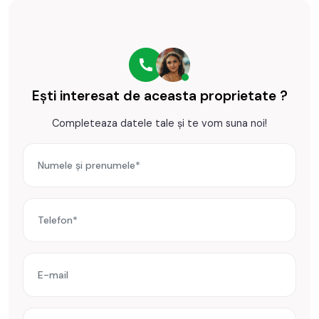
Prețul este de 70.000€
. Specificați telefonic codul de oferta
/ id: P24287
Ești interesat de aceasta proprietate ?
Completeaza datele tale și te vom suna noi!