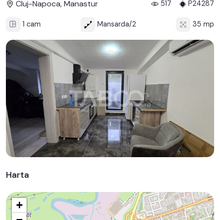
Cluj-Napoca, Manastur
517
P24287
1 cam
Mansarda/2
35 mp
Harta
+
−