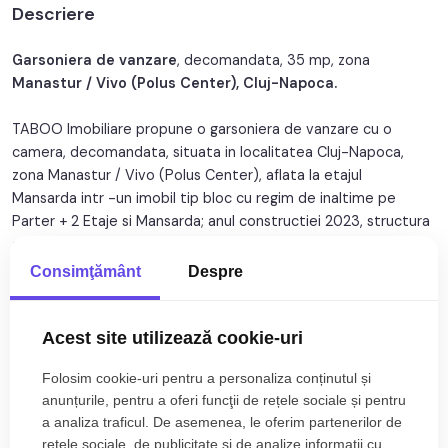
Descriere
Nr. balcoane:
1
Nr. parcari:
1
Garsoniera de vanzare
, decomandata, 35 mp, zona
Manastur / Vivo (Polus Center), Cluj-Napoca.
An constructie:
2023
TABOO Imobiliare propune o garsoniera de vanzare cu o
Structura:
Caramida
camera, decomandata, situata in localitatea Cluj-Napoca,
zona Manastur / Vivo (Polus Center), aflata la etajul
Mansarda intr -un imobil tip bloc cu regim de inaltime pe
Parter + 2 Etaje si Mansarda; anul constructiei 2023, structura
caramida. Suprafata utila de 35 mp + balcon de 3 mp.
Consimţământ
Despre
Garsoniera este structurat astfel:
• Hol;
Citește mai mult
• Bucatarie cu balcon ;
Acest site utilizează cookie-uri
• Baie;
Specificații
Folosim cookie-uri pentru a personaliza conținutul și
• Dormitor
anunțurile, pentru a oferi funcţii de rețele sociale și pentru
Curent
Apa
a analiza traficul. De asemenea, le oferim partenerilor de
Finisajele interioare sunt moderne :
rețele sociale, de publicitate şi de analize informații cu