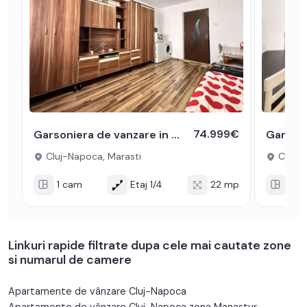
74.999€
Garsoniera de vanzare in Marasti zona Expo Transilvania la cheie
Cluj-Napoca, Marasti
Cluj-N
1 cam
Etaj 1/4
22 mp
1 c
Linkuri rapide filtrate dupa cele mai cautate zone
si numarul de camere
Apartamente de vânzare Cluj-Napoca
Apartamente de vânzare Cluj-Napoca zona Manastur