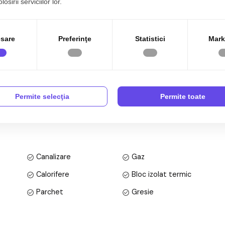
osirii serviciilor lor.
e.
sare
Preferinţe
Statistici
Mark
, decomandata, situata in localitatea Sibiu, zona
c cu regim de inaltime pe Parter + 2 Etaje; anul constructiei
+ balcon de 4 mp.
Permite selecţia
Permite toate
Canalizare
Gaz
Calorifere
Bloc izolat termic
Parchet
Gresie
Metal
Celulare