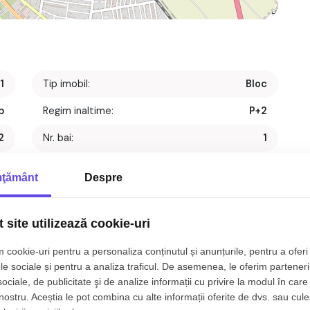
1
Tip imobil:
Bloc
p
Regim inaltime:
P+2
2
Nr. bai:
1
t
S. construita:
53 mp
ţământ
Despre
1
Nr. parcari:
1
1
An constructie:
2024
 site utilizează cookie-uri
1
Structura:
Beton
 cookie-uri pentru a personaliza conținutul și anunțurile, pentru a oferi 
le sociale și pentru a analiza traficul. De asemenea, le oferim parteneri
dat, 41 mp, zona
Selimbar, Sibiu.
sociale, de publicitate şi de analize informații cu privire la modul în care 
 nostru. Aceștia le pot combina cu alte informații oferite de dvs. sau cule