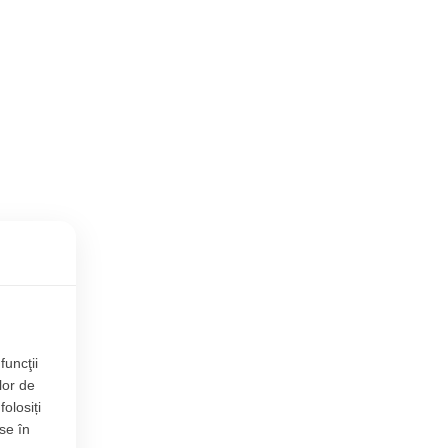
funcţii
lor de
folosiți
se în