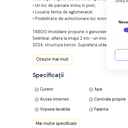
urma fol
• Un loc de parcare inclus in pret;
• Locatie ferita de aglomeratie;
• Posibilitate de achizitionare loc extra de parcar
Nece
TABOO Imobiliare propune o garsoniera de vanzare
Selimbar, aflata la etajul 2 intr -un imobil tip blo
2024, structura beton. Suprafata utila de 41 mp 
Apartamentul este structurat astfel:
Citește mai mult
• Hol;
• Bucatarie cu iesire la balcon;
Specificații
• Baie;
• Dormitor cu iesire balcon.
Curent
Apa
Finisajele interioare sunt moderne:
Acces internet
Centrala proprie
• Usa intrare: metal;
Vopsea lavabila
Faianta
• Usi interioare: celulare;
• Tamplarie ferestre: pvc, termopan;
Finisat
PVC
Mai multe specificații
• Pereti: vopsea lavabila, faianta;