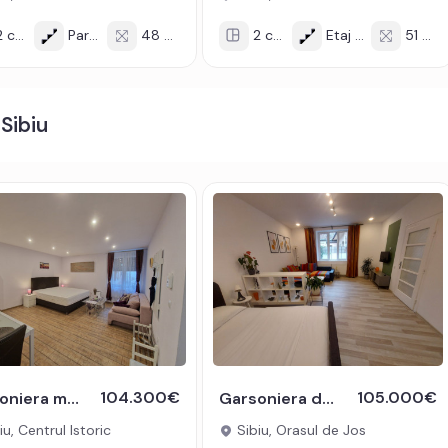
 cam
Parter
48 mp
2 cam
Etaj 3/3
51 mp
 Sibiu
104.300€
105.000€
Garsoniera moderna 32mp de vanzare in centrul istoric al Sibiului
Garsoniera de vanzare 43 mpu pivnita in Sibiu zona Orasul de Jos
u, Centrul Istoric
Sibiu, Orasul de Jos