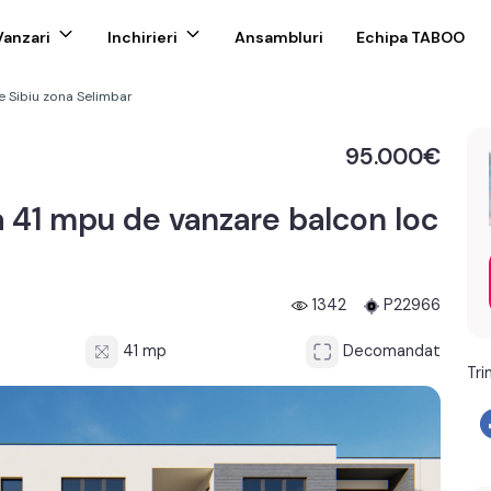
Vanzari
Inchirieri
Ansambluri
Echipa TABOO
 Sibiu zona Selimbar
95.000€
41 mpu de vanzare balcon loc
1342
P22966
41 mp
Decomandat
Tri