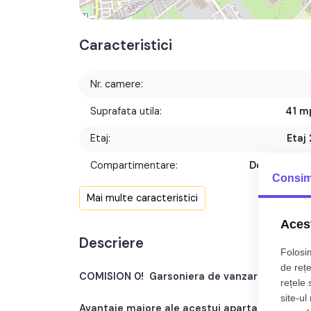
Caracteristici
Nr. camere:
Suprafata utila:
41 m
Etaj:
Etaj 
Compartimentare:
Decomanda
Consim
Confort:
Mai multe caracteristici
Nr. bucatarii:
Acest
Descriere
Nr. balcoane:
Folosim
de rețe
COMISION 0! Garsoniera de vanzare
, decoman
rețele 
site-ul
Avantaje majore ale acestui apartament: