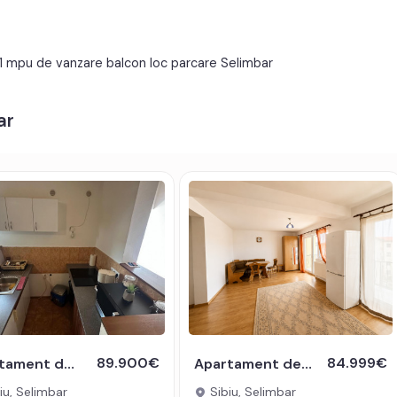
Apometre
Contor gaz
41 mpu de vanzare balcon loc parcare Selimbar
ces internet;
ar
t electric;
ifere.
i sau credit bancar.
odul de oferta / id: P22966
89.900€
84.999€
Apartament de vanzare 2 camere la casa cu cu pivnita Selimbar Sibiu
Apartament decomandat 2 camere si balcon Selimbar Brana
iu, Selimbar
Sibiu, Selimbar