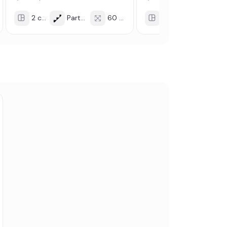
2 cam
Parter/3
60 mp
3 cam
Mansarda/2