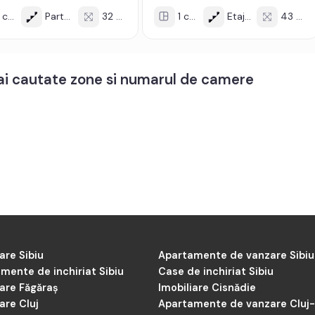
cam
Parter/1
32 mp
1 cam
Etaj 1/1
43 mp
mai cautate zone si numarul de camere
are Sibiu
Apartamente de vanzare Sibiu
mente de inchiriat Sibiu
Case de inchiriat Sibiu
iare Făgăraș
Imobiliare Cisnădie
are Cluj
Apartamente de vanzare Cluj
Napoca