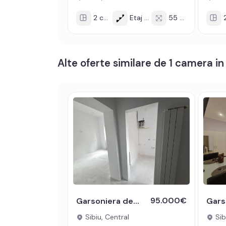
2 cam
Etaj 3/3
55 mp
2
Alte oferte similare de 1 camera in
95.000€
Garsoniera decomandata de vanzare in zona Centrala - cladire renovata
Sibiu, Central
Sibi