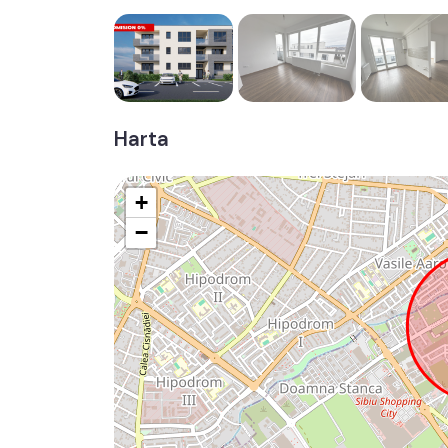
Harta
+
−