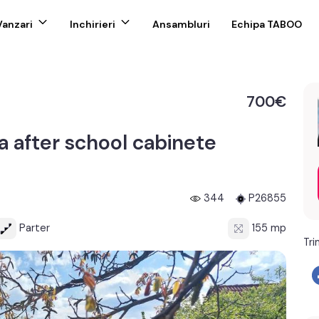
Vanzari
Inchirieri
Ansambluri
Echipa TABOO
700€
la after school cabinete
344
P26855
Parter
155 mp
Tri