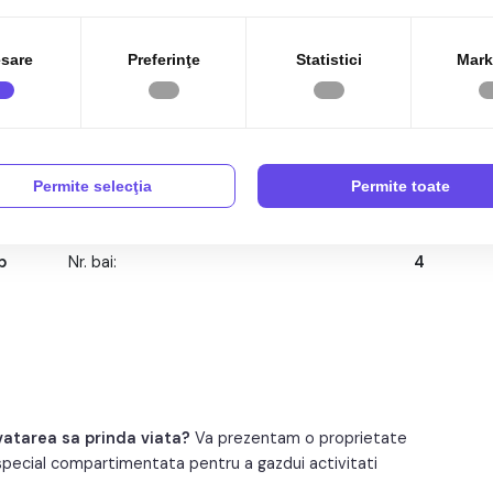
sare
Preferinţe
Statistici
Mark
5
Compartimentare:
Compartimentat
p
Clasificare:
A
Permite selecţia
Permite toate
p
Etaj:
Parter
p
Nr. bai:
4
1
Structura rezistenta:
Caramida
3
Tip imobil:
Casa/Vila
5
Regim inaltime:
P+M
vatarea sa prinda viata?
Va prezentam o proprietate
, special compartimentata pentru a gazdui activitati