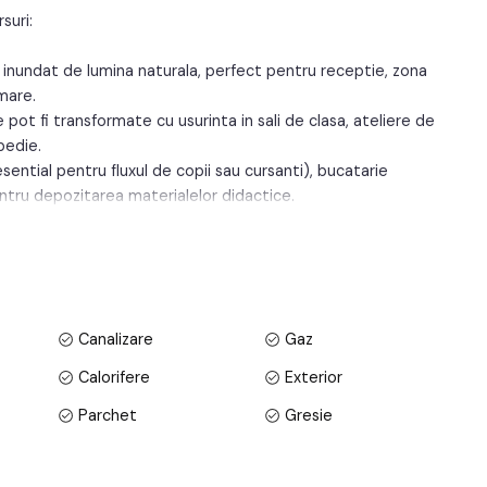
suri:
s, inundat de lumina naturala, perfect pentru receptie, zona
 mare.
e pot fi transformate cu usurinta in sali de clasa, ateliere de
pedie.
esential pentru fluxul de copii sau cursanti), bucatarie
ntru depozitarea materialelor didactice.
zona verde, ideala pentru activitati in aer liber, recreere
tul dumneavoastra?
Canalizare
Gaz
de ofera linistea necesara concentrarii si o panorama care
Calorifere
Exterior
area simultana a mai multor activitati fara a interfera (de
Parchet
Gresie
telier de arta).
oferind incredere parintilor si partenerilor prin curatenia si
Lampi
Aplice