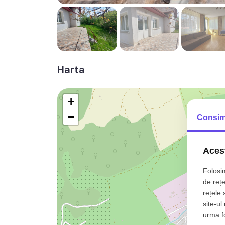
Harta
+
−
Consim
Acest
Folosim
de rețe
rețele 
site-ul
urma fol