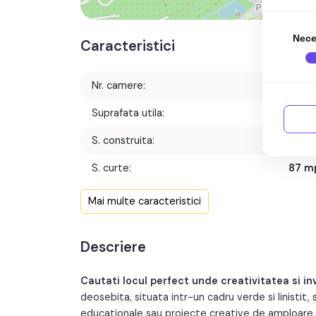
Nece
Caracteristici
Nr. camere:
Suprafata utila:
155 m
S. construita:
205 m
S. curte:
87 m
Terase:
Mai multe caracteristici
An constructie:
199
Descriere
An renovare:
201
Cautati locul perfect unde creativitatea si in
deosebita, situata intr-un cadru verde si linistit
educationale sau proiecte creative de amploare.