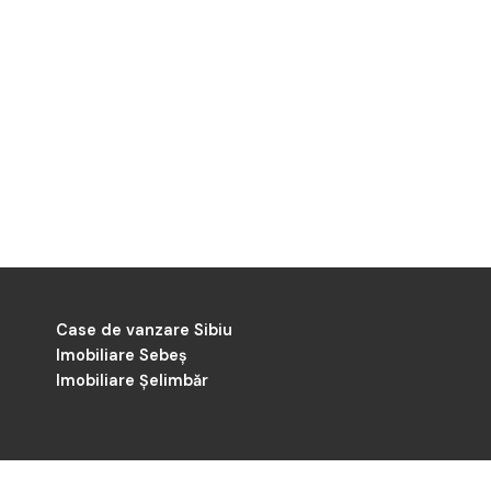
Case de vanzare Sibiu
Imobiliare Sebeș
Imobiliare Șelimbăr
-
Dezvoltat de
ImmoFlux