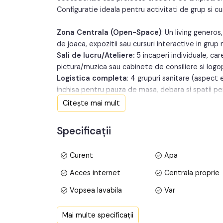
Configuratie ideala pentru activitati de grup si cur
Zona Centrala (Open-Space)
: Un living genero
de joaca, expozitii sau cursuri interactive in grup
Sali de lucru/Ateliere:
5 incaperi individuale, car
pictura/muzica sau cabinete de consiliere si logo
Logistica completa
: 4 grupuri sanitare (aspect 
inchisa pentru pauza de masa, debara si spatii pe
Spatiu exterior
: Terasa spatioasa cu vedere spre 
Citește mai mult
sau protocol.
Specificații
De ce sa alegeti acest spatiu pentru proiec
Curent
Apa
Mediu Inspirațional
: Amplasarea intr-o zona ver
stimuleaza creativitatea.
Acces internet
Centrala proprie
Compartimentare Strategica
: Permite desfasur
Vopsea lavabila
Var
exemplu: cursuri de limbi straine in paralel cu un a
Imagine Premium:
Spatiul este gata de utilizare, 
Finisat
PVC
Mai multe specificații
organizarea sa.