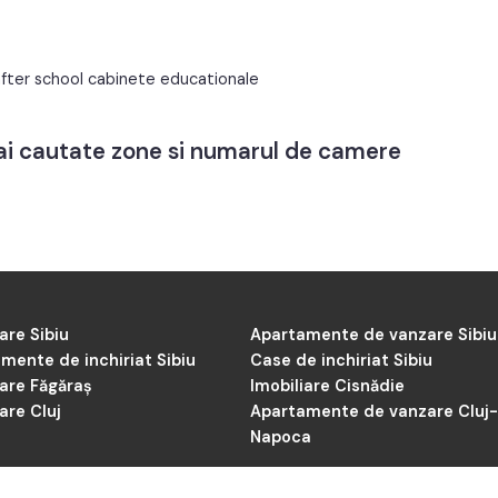
e
Spatiu verde
Apometre
amenajat
a after school cabinete educationale
u training-uri.
ezvoltare personala.
mai cautate zone si numarul de camere
l de oferta / id: P26855
are Sibiu
Apartamente de vanzare Sibiu
mente de inchiriat Sibiu
Case de inchiriat Sibiu
iare Făgăraș
Imobiliare Cisnădie
are Cluj
Apartamente de vanzare Cluj
Napoca
itica de Cookie