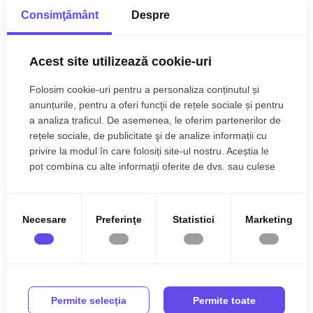
Consimţământ
Despre
Structura rezistenta:
Caramida
Mai multe caracteristici
Regim inaltime:
P
Acest site utilizează cookie-uri
Descriere
Folosim cookie-uri pentru a personaliza conținutul și
Hala industriala de inchiriat cu o suprafata de 770 mpu din
anunțurile, pentru a oferi funcţii de rețele sociale și pentru
care 600 mp sunt hala de productie iar 170 mp sunt birourile,
a analiza traficul. De asemenea, le oferim partenerilor de
amplasata in zona industriala a orasului Cisnadie.
rețele sociale, de publicitate şi de analize informații cu
privire la modul în care folosiți site-ul nostru. Aceștia le
Hala este pretabila pentru orice tip de productie si are
pot combina cu alte informații oferite de dvs. sau culese
cateva avantaje majore
în urma folosirii serviciilor lor.
-Acces usor la autostrada
-Acces TIR in interiorul curtii
Necesare
Preferinţe
Statistici
Marketing
-Conectata la toate utilitatie ( 240 kw putere instalata)
-Porti pentru acces motostivuitor
-Pardoseala elicopterizata ( rezistenta pardoseala 5T/mp)
-Inaltimea halei este de 11 m
Citește mai mult
-Incalzire cu centrale proprii cu gaz si aeroterme
Permite selecţia
Permite toate
-Parcari in curte