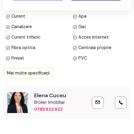
Specificații
Zona de birouri este amenajata frumos si modern iar bucataria
Curent
Apa
este mobilata si utilata pentru a oferi confort angajatilor.
Canalizare
Gaz
Prețul este de 4.000€ + TVA
. Specificați telefonic codul de
Curent trifazic
Acces internet
oferta / id: P23368
Fibra optica
Centrala proprie
Finisat
PVC
Lumina naturala
Curte comuna
Mai multe specificații
Elena Cuceu
Broker Imobiliar
0785.822.822