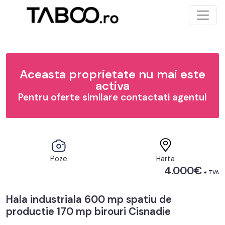
Aceasta proprietate nu mai este
activa
Pentru oferte similare contactati agentul
Poze
Harta
4.000€
+ TVA
Hala industriala 600 mp spatiu de
productie 170 mp birouri Cisnadie