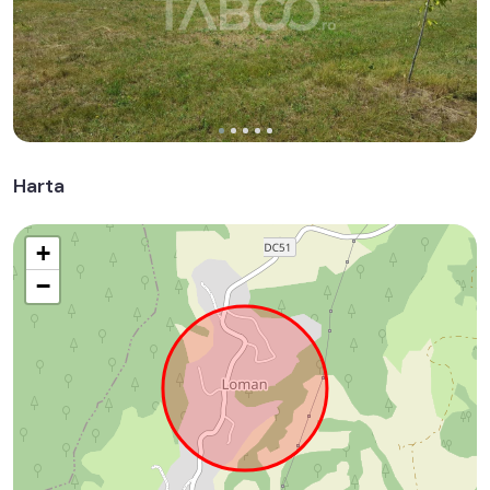
Harta
+
−