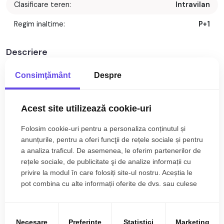
Clasificare teren:
Intravilan
Regim inaltime:
P+1
Descriere
Teren intravilan de vanzare in Loman - Oportunitate unica
Consimţământ
Despre
pentru investitie!
Acest site utilizează cookie-uri
Descoperiti acest teren intravilan de 1974 mp, situat in
pitoreasca localitate Loman, la doar 15 minute de municipiul
Folosim cookie-uri pentru a personaliza conținutul și
Sebes.
anunțurile, pentru a oferi funcţii de rețele sociale și pentru
Aceasta proprietate versatila va ofera oportunitatea
a analiza traficul. De asemenea, le oferim partenerilor de
perfecta pentru a construi casa visurilor dumneavoastra, o
rețele sociale, de publicitate şi de analize informații cu
resedinta de vacanta sau chiar o pensiune agroturistica.
privire la modul în care folosiți site-ul nostru. Aceștia le
pot combina cu alte informații oferite de dvs. sau culese
Cu o deschidere generoasa la 3 strazi, dintre care una
în urma folosirii serviciilor lor.
asfaltata, accesul este facil și comod.
Citește mai mult
Terenul beneficiaza de utilitati esentiale: apa si curent, ceea
Necesare
Preferinţe
Statistici
Marketing