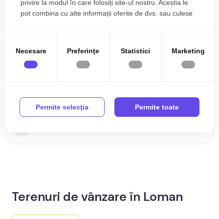
privire la modul în care folosiți site-ul nostru. Aceștia le
pot combina cu alte informații oferite de dvs. sau culese
în urma folosirii serviciilor lor.
Necesare
Preferinţe
Statistici
Marketing
51.000€
Loman
Teren 1974 mp intravilan de vanzare in Loman
judetul Alba
Permite selecţia
Permite toate
1974 mp
Terenuri de vânzare în Loman