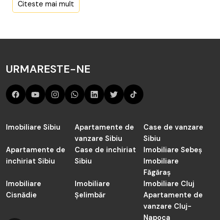
Aici sunt toate anunțurile active și actualizate de Terenuri
Citeste mai mult
de vânzare în Loman de către agenția TABOO Imobiliare
Alba.
Cauți în judetul Alba de vânzare Terenuri în Loman? Acum
sunt 1 anunțuri active preluate de către agenții noștrii și
URMARESTE-NE
actualizate periodic.
Imobiliare Sibiu
Apartamente de
Case de vanzare
vanzare Sibiu
Sibiu
Apartamente de
Case de inchiriat
Imobiliare Sebeș
inchiriat Sibiu
Sibiu
Imobiliare
Făgăraș
Imobiliare
Imobiliare
Imobiliare Cluj
Cisnădie
Șelimbăr
Apartamente de
vanzare Cluj-
Napoca