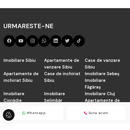
URMARESTE-NE
Imobiliare Sibiu
Apartamente de
Case de vanzare
vanzare Sibiu
Sibiu
Apartamente de
Case de inchiriat
Imobiliare Sebeș
inchiriat Sibiu
Sibiu
Imobiliare
Făgăraș
Imobiliare
Imobiliare
Imobiliare Cluj
Cisnădie
Șelimbăr
Apartamente de
vanzare Cluj-
Whatsapp
Suna acum
Napoca
TABOO.ro © 2026
Politica de Confidentialitate
Politica de