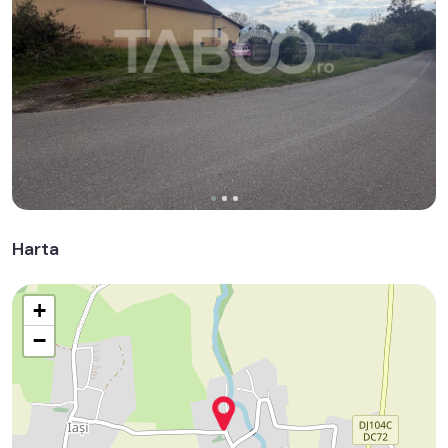
Harta
+
−