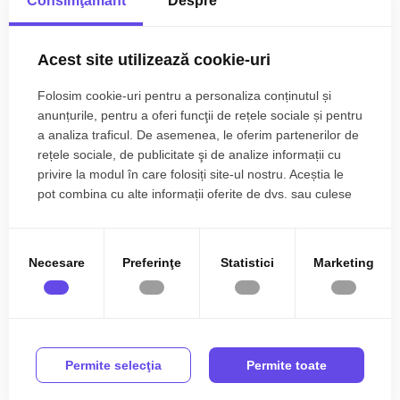
Consimţământ
Despre
afla in zona, iar canalizarea urmeaza sa fie realizata in perioada
urmatoare.
Citește mai mult
Accesul se face pe drum asfaltat, iar proprietatea este
Acest site utilizează cookie-uri
amplasata aproape de Făgăraș si de Dejani, oferind acces
Specificații
rapid catre punctele de interes din imprejurimi.
Folosim cookie-uri pentru a personaliza conținutul și
anunțurile, pentru a oferi funcţii de rețele sociale și pentru
Utilitati in zona
Prețul este de 20.000€
. Specificați telefonic codul de oferta
a analiza traficul. De asemenea, le oferim partenerilor de
/ id: P27042
rețele sociale, de publicitate şi de analize informații cu
privire la modul în care folosiți site-ul nostru. Aceștia le
George Oana
pot combina cu alte informații oferite de dvs. sau culese
Manager agentie
în urma folosirii serviciilor lor.
Fagaras
0785.822.822
Necesare
Preferinţe
Statistici
Marketing
Ati vizualizat anuntul: Teren intravilan 2000 mp cu utilitati in
apropiere Sat Savastreni
Permite selecţia
Permite toate