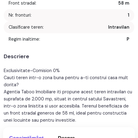
Front stradal:
58 m
Nr. fronturi:
1
Clasificare teren:
Intravilan
Regim inaltime:
P
Descriere
Exclusivitate-Comision 0%
Cauti teren intr-o zona buna pentru a-ti construi casa mult
dorita?
Agentia Taboo Imobiliare iti propune acest teren intravilan cu
suprafata de 2.000 mp, situat in centrul satului Savastreni,
intr-o zona linistita si usor accesibila. Terenul beneficiaza de
un front stradal generos de 58 ml, ideal pentru constructia
unei locuinte sau pentru investitie.
Utilitatile precum apa, curentul electric, gazul si fibra optica se