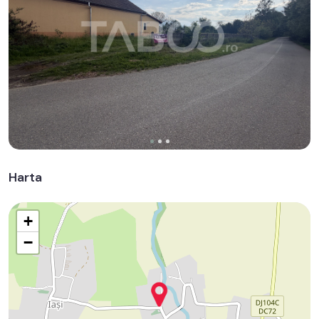
Harta
+
−