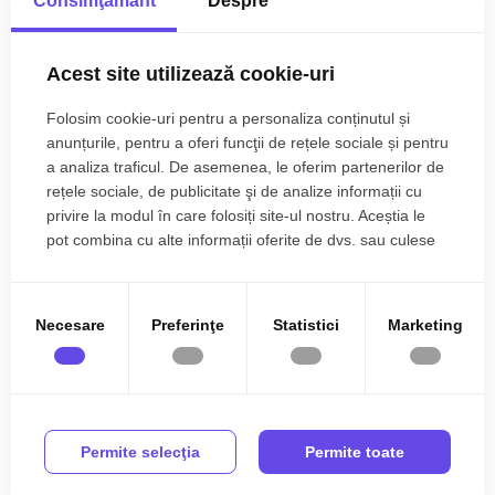
Consimţământ
Despre
Utilitatile precum apa, curentul electric, gazul si fibra optica se
afla in zona, iar canalizarea urmeaza sa fie realizata in perioada
Citește mai mult
urmatoare.
Acest site utilizează cookie-uri
Accesul se face pe drum asfaltat, iar proprietatea este
Specificații
amplasata aproape de Făgăraș si de Dejani, oferind acces
Folosim cookie-uri pentru a personaliza conținutul și
rapid catre punctele de interes din imprejurimi.
anunțurile, pentru a oferi funcţii de rețele sociale și pentru
Utilitati in zona
a analiza traficul. De asemenea, le oferim partenerilor de
Prețul este de 22.000€
. Specificați telefonic codul de oferta
rețele sociale, de publicitate şi de analize informații cu
/ id: P27043
privire la modul în care folosiți site-ul nostru. Aceștia le
George Oana
pot combina cu alte informații oferite de dvs. sau culese
Manager agentie
în urma folosirii serviciilor lor.
Fagaras
0785.822.822
Necesare
Preferinţe
Statistici
Marketing
Ati vizualizat anuntul: Teren intravilan 2200 mp cu utilitati in
apropiere Sat Savastreni
Permite selecţia
Permite toate