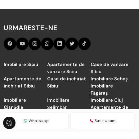
URMARESTE-NE
Imobiliare Sibiu
Apartamente de
Case de vanzare
vanzare Sibiu
Sibiu
Apartamente de
Case de inchiriat
Imobiliare Sebeș
inchiriat Sibiu
Sibiu
Imobiliare
Făgăraș
Imobiliare
Imobiliare
Imobiliare Cluj
Cisnădie
Șelimbăr
Apartamente de
vanzare Cluj-
Whatsapp
Suna acum
Napoca
TABOO.ro © 2026
Politica de Confidentialitate
Politica de