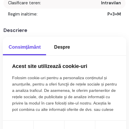
Clasificare teren:
Intravilan
Regim inaltime:
P+3+M
Descriere
Oportunitate pentru investitie. Teren intravilan de vanzare cu
Consimţământ
Despre
o
suprafata
de
3.000
mp situat in zona Gusterita, mai exact
intrare Gusterita str. Alunului Nr.FN. Sibiu.
Terenul este parcelat avand CF separat, respectiv
2600 mp
Acest site utilizează cookie-uri
+
400
mp.
Utilitatii in zona: gaz, canalizare, apa, curent electric.
Folosim cookie-uri pentru a personaliza conținutul și
Terenul este bine pozitionat avand acces auto, cu potential
anunțurile, pentru a oferi funcţii de rețele sociale și pentru
ridicat pentru dezvoltare imobiliara.
a analiza traficul. De asemenea, le oferim partenerilor de
UL1 Locuinte cu regim redus de inaltime (P+1+M/ S+P+1+R/
rețele sociale, de publicitate şi de analize informații cu
S+D+P+M/ S+D+P+M; UM zona mixta P+3+M/ S+P+3+R/
privire la modul în care folosiți site-ul nostru. Aceștia le
pot combina cu alte informații oferite de dvs. sau culese
S+D+P+2+M/ S+D+P+2+R)
în urma folosirii serviciilor lor.
Citește mai mult
Prețul este de 135.000€
. Specificați telefonic codul de