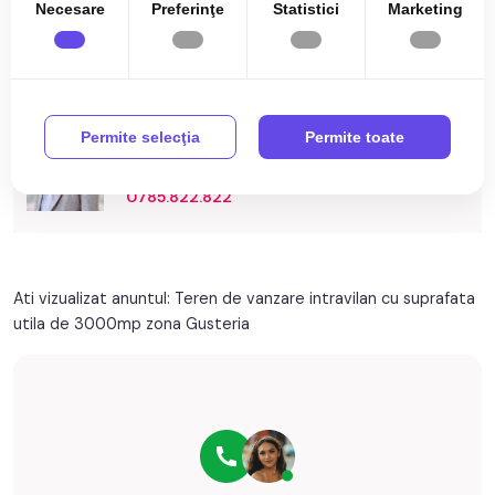
oferta / id: P22103
Necesare
Preferinţe
Statistici
Marketing
Specificații
Utilitati in zona
Permite selecţia
Permite toate
Ionut Faur
Broker Imobiliar
0785.822.822
Ati vizualizat anuntul: Teren de vanzare intravilan cu suprafata
utila de 3000mp zona Gusteria