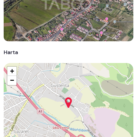
Harta
+
−