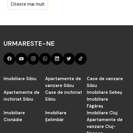
Citeste mai mult
Aici sunt toate anunțurile active și actualizate de Terenuri
de vânzare în Gusterita Sibiu de către agenția TABOO
Imobiliare Sibiu.
Cauți în judetul Sibiu de vânzare Terenuri în Gusterita
URMARESTE-NE
Sibiu? Acum sunt 5 anunțuri active preluate de către
agenții noștrii și actualizate periodic.
Imobiliare Sibiu
Apartamente de
Case de vanzare
vanzare Sibiu
Sibiu
Apartamente de
Case de inchiriat
Imobiliare Sebeș
inchiriat Sibiu
Sibiu
Imobiliare
Făgăraș
Imobiliare
Imobiliare
Imobiliare Cluj
Cisnădie
Șelimbăr
Apartamente de
vanzare Cluj-