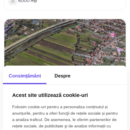
6000 mp
Consimţământ
Despre
Acest site utilizează cookie-uri
Folosim cookie-uri pentru a personaliza conținutul și
anunțurile, pentru a oferi funcţii de rețele sociale și pentru
a analiza traficul. De asemenea, le oferim partenerilor de
135.000€
Sibiu, Gusterita
rețele sociale, de publicitate şi de analize informații cu
Teren de vanzare intravilan cu suprafata utila de