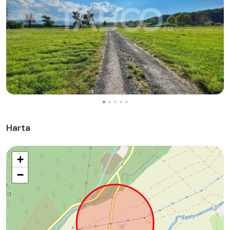
Harta
+
−