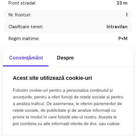
Front stradal:
23 m
Nr. fronturi:
1
Clasificare teren:
Intravilan
Regim inaltime:
P+M
Descriere
Consimţământ
Despre
Va propunem spre vanzare un teren intravilan deosebit, situat
intr-o zona exclusivista si aerisita a localitatii Cisnadioara,
Acest site utilizează cookie-uri
judetul Sibiu. Proprietatea este ideala pentru cei care isi
Folosim cookie-uri pentru a personaliza conținutul și
doresc o locuinta independenta, intr-un cadru natural
anunțurile, pentru a oferi funcţii de rețele sociale și pentru
nepoluat, cu panorama verde.
a analiza traficul. De asemenea, le oferim partenerilor de
Caracteristici principale:
rețele sociale, de publicitate şi de analize informații cu
privire la modul în care folosiți site-ul nostru. Aceștia le
Suprafata: 712 mp (teren drept)
pot combina cu alte informații oferite de dvs. sau culese
Deschidere: Front stradal de 23 m la drum public cu latime de
în urma folosirii serviciilor lor.
7 m