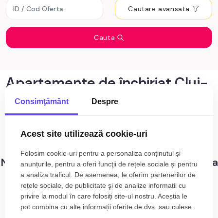
Cautare avansata
Cauta
Apartamente de închiriat Cluj-
Napoca zona Grigorescu
Consimţământ
Despre
0
anunturi cu apartamente de închiriat
Sortare
Cluj-Napoca zona Grigorescu
Acest site utilizează cookie-uri
Folosim cookie-uri pentru a personaliza conținutul și
Nu s-au gasit rezultate care sa corespunda
anunțurile, pentru a oferi funcţii de rețele sociale și pentru
criteriilor dvs!
a analiza traficul. De asemenea, le oferim partenerilor de
rețele sociale, de publicitate şi de analize informații cu
privire la modul în care folosiți site-ul nostru. Aceștia le
pot combina cu alte informații oferite de dvs. sau culese
în urma folosirii serviciilor lor.