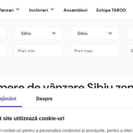
Vanzari
Inchirieri
Ansambluri
Echipa TABOO
Sibiu
Sibiu
re
ere de vânzare Sibiu zon
ţământ
Despre
ibiu zona Calea Poplacii
 site utilizează cookie-uri
t rezultate care sa corespunda cri
 cookie-uri pentru a personaliza conținutul și anunțurile, pentru a oferi 