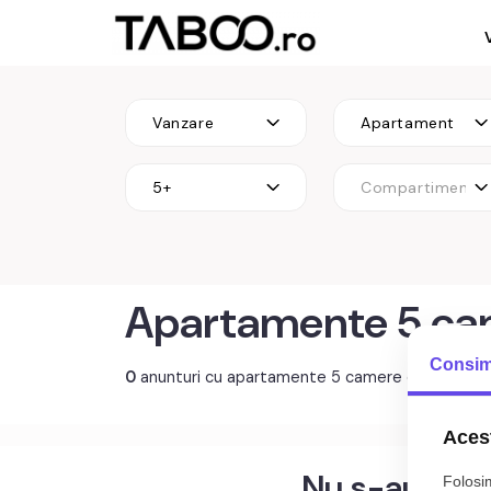
Vanzare
Apartament
5+
Compartimenta
Apartamente 5 cam
Consim
0
anunturi cu apartamente 5 camere de vânzare S
Acest
Nu s-au gasi
Folosim