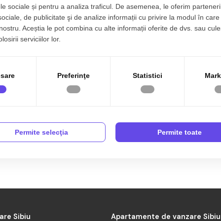
le sociale și pentru a analiza traficul. De asemenea, le oferim parteneri
sociale, de publicitate şi de analize informații cu privire la modul în care 
 nostru. Aceștia le pot combina cu alte informații oferite de dvs. sau cule
osirii serviciilor lor.
Caută apartamente de vânzare în
iu după zone:
Apartamente de vânzare Sibiu
alea Poplacii
Garsoniere de vânzare Sibiu
sare
Preferinţe
Statistici
Mark
Central
Apartamente 2 camere de vânzar
Vezi anunțurile cu apartamente 
ntrul Istoric
Apartamente 3 camere de vânzar
e vânzare în Sibiu
camere
rasul de Jos
Apartamente 4 camere de vânzar
Trei Stejari
Penthouse de vânzare Sibiu
biu
 Turnisor
Permite selecţia
Permite toate
Programează o întâlnire
Telefon
004 0785 822 822
are Sibiu
Apartamente de vanzare Sibiu