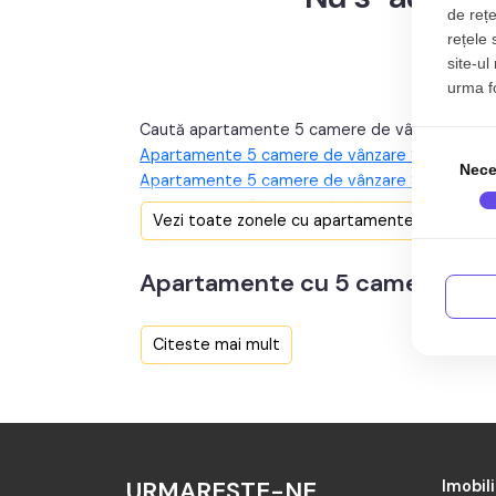
de rețe
rețele 
site-ul
urma fol
Caută apartamente 5 camere de vânzare în Sib
Apartamente 5 camere de vânzare Sibiu zona C
Nece
Apartamente 5 camere de vânzare Sibiu zona 
Apartamente 5 camere de vânzare Sibiu zona Ce
Vezi toate zonele cu apartamente 5 camere d
Apartamente 5 camere de vânzare Sibiu zona O
Apartamente 5 camere de vânzare în Sibiu zona 
Apartamente cu 5 camere în Si
Apartamente 5 camere de vânzare în Sibiu zona
Apartamente de vanzare in Sibiu cu 5 camere.
Citeste mai mult
URMARESTE-NE
Imobili