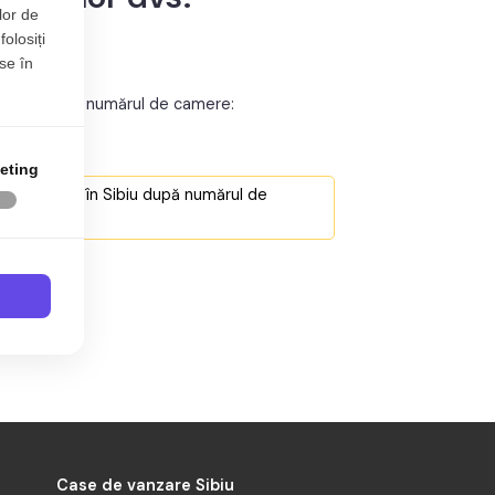
lor de
folosiți
se în
 Sibiu după numărul de camere:
eting
e Sibiu
de vânzare în Sibiu după numărul de
e Sibiu
e Sibiu
Case de vanzare Sibiu