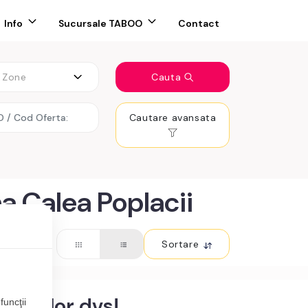
Info
Sucursale TABOO
Contact
Zone
Cauta
Cautare avansata
a Calea Poplacii
Sortare
teriilor dvs!
funcţii