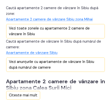
Caută apartamente 2 camere de vânzare în Sibiu după
zone:
Apartamente 2 camere de vânzare Sibiu zona Mihai
Viteazul
Vezi toate zonele cu apartamente 2 camere de
Apartamente 2 camere de vânzare Sibiu zona Doamna
vânzare în Sibiu
Stanca
Caută apartamente de vânzare în Sibiu după numărul de
Apartamente 2 camere de vânzare Sibiu zona Calea
camere:
Cisnadiei - Arhitectilor
Apartamente de vânzare Sibiu
Apartamente 2 camere de vânzare Sibiu zona Selimbar
Garsoniere de vânzare Sibiu
Apartamente 2 camere de vânzare în Sibiu zona Rahovei
Vezi anunțurile cu apartamente de vânzare în Sibiu
Apartamente 3 camere de vânzare Sibiu
Apartamente 2 camere de vânzare în Sibiu zona Vasila
după numărul de camere
Apartamente 4 camere de vânzare Sibiu
Aaron
Apartamente 5 camere de vânzare Sibiu
Apartamente 2 camere de vânzare în Sibiu zona Broscarie
Apartamente 2 camere de vânzare în
Penthouse de vânzare Sibiu
Apartamente 2 camere de vânzare în Sibiu zona Centrul
Sibiu zona Calea Surii Mici
Istoric
Apartamente 2 camere de vânzare în Sibiu zona Strand
Citeste mai mult
Apartamente 2 camere de vânzare în Sibiu zona Terezian
Apartamente 2 camere de vânzare în Sibiu zona Central
Apartamente 2 camere de vânzare în Sibiu zona Valea