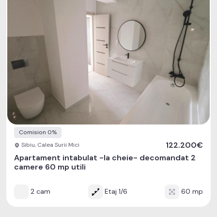
Comision 0%
122.200€
Sibiu, Calea Surii Mici
Apartament intabulat -la cheie- decomandat 2
camere 60 mp utili
2 cam
Etaj 1/6
60 mp