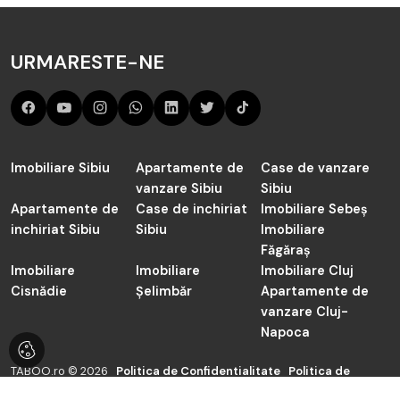
Programează o întâlnire
Aurie
Telefon
Apartamente 2 camere de vânzare în Sibiu zona Orasul de
004 0785 822 822
URMARESTE-NE
Jos
Email
Apartamente 2 camere de vânzare în Sibiu zona Siretului
contact@taboo.ro
Apartamente 2 camere de vânzare în Sibiu zona Tilisca
Apartamente 2 camere de vânzare în Sibiu zona
Adresa
Tineretului
Șoseaua Alba Iulia 83, Sibiu
Apartamente 2 camere de vânzare în Sibiu zona Trei
Imobiliare Sibiu
Apartamente de
Case de vanzare
Stejari
vanzare Sibiu
Program
Sibiu
Apartamente de
Case de inchiriat
Luni - Vineri: 09:00 - 18:00
Imobiliare Sebeș
inchiriat Sibiu
Sibiu
Imobiliare
Făgăraș
Imobiliare
Imobiliare
Imobiliare Cluj
Cisnădie
Șelimbăr
Apartamente de
vanzare Cluj-
Napoca
TABOO.ro © 2026
Politica de Confidentialitate
Politica de
Cookie
Dezvoltat de
ImmoFlux