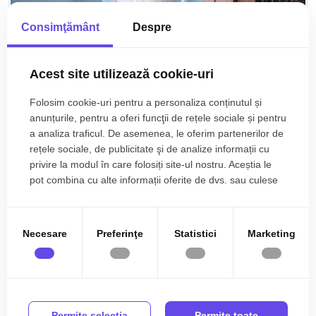
Consimţământ
Despre
Acest site utilizează cookie-uri
Folosim cookie-uri pentru a personaliza conținutul și
anunțurile, pentru a oferi funcţii de rețele sociale și pentru
a analiza traficul. De asemenea, le oferim partenerilor de
rețele sociale, de publicitate şi de analize informații cu
privire la modul în care folosiți site-ul nostru. Aceștia le
pot combina cu alte informații oferite de dvs. sau culese
în urma folosirii serviciilor lor.
99.900€
Sibiu, Strand
Apartament de vanzare 2 camere decomandate
in zona Parcului din Strand
Necesare
Preferinţe
Statistici
Marketing
2 cam
Etaj 4/4
58 mp
Permite selecţia
Permite toate