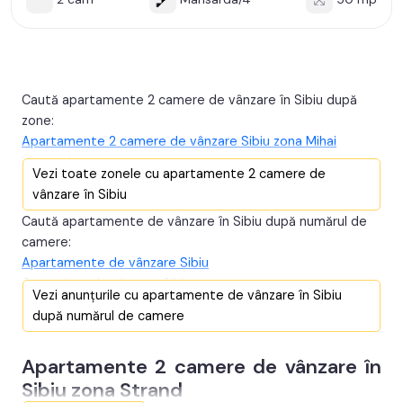
Caută apartamente 2 camere de vânzare în Sibiu după
zone:
Apartamente 2 camere de vânzare Sibiu zona Mihai
Viteazul
Vezi toate zonele cu apartamente 2 camere de
Apartamente 2 camere de vânzare Sibiu zona Doamna
vânzare în Sibiu
Stanca
Caută apartamente de vânzare în Sibiu după numărul de
Apartamente 2 camere de vânzare Sibiu zona Calea
camere:
Cisnadiei - Arhitectilor
Apartamente de vânzare Sibiu
Apartamente 2 camere de vânzare Sibiu zona Selimbar
Garsoniere de vânzare Sibiu
Apartamente 2 camere de vânzare în Sibiu zona Rahovei
Vezi anunțurile cu apartamente de vânzare în Sibiu
Apartamente 3 camere de vânzare Sibiu
Apartamente 2 camere de vânzare în Sibiu zona Vasila
după numărul de camere
Apartamente 4 camere de vânzare Sibiu
Aaron
Apartamente 5 camere de vânzare Sibiu
Apartamente 2 camere de vânzare în Sibiu zona Broscarie
Apartamente 2 camere de vânzare în
Penthouse de vânzare Sibiu
Apartamente 2 camere de vânzare în Sibiu zona Centrul
Sibiu zona Strand
Istoric