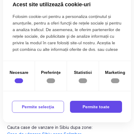
Acest site utilizează cookie-uri
Folosim cookie-uri pentru a personaliza conținutul și
anunțurile, pentru a oferi funcţii de rețele sociale și pentru
a analiza traficul. De asemenea, le oferim partenerilor de
rețele sociale, de publicitate şi de analize informații cu
privire la modul în care folosiți site-ul nostru. Aceștia le
pot combina cu alte informații oferite de dvs. sau culese
în urma folosirii serviciilor lor.
175.000€
Sibiu, Veterani
Necesare
Preferinţe
Statistici
Marketing
Casa de tip duplex 4 camere 140 mpu 2 bai zona
Veterani in Sibiu
4 cam
140 mp
Permite selecţia
Permite toate
Cauta case de vanzare in Sibiu dupa zone: