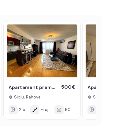
500€
Apartament premium cu 2 camere 60 mpu balcon loc parcare Rahovei Sibiu
Apartament 2 camere de inchiriat decomandat 59mp zona Turnisor Sibiu
Sibiu, Rahovei
Sibiu, Turnisor
2 cam
Etaj 8/11
60 mp
2 cam
Parter/4