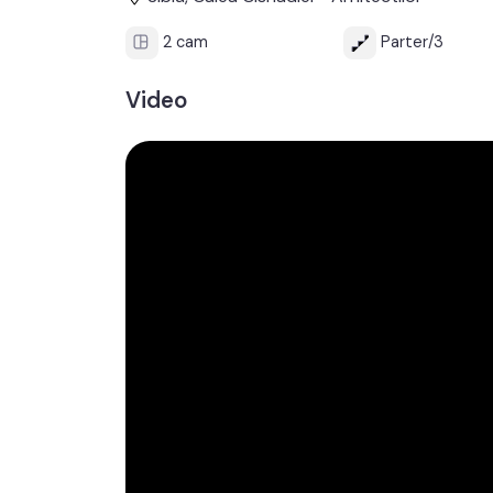
2 cam
Parter/3
Video