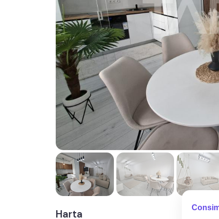
Consim
Harta