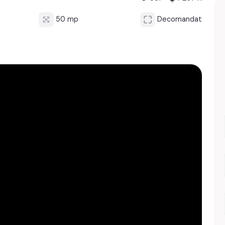
50 mp
Decomandat