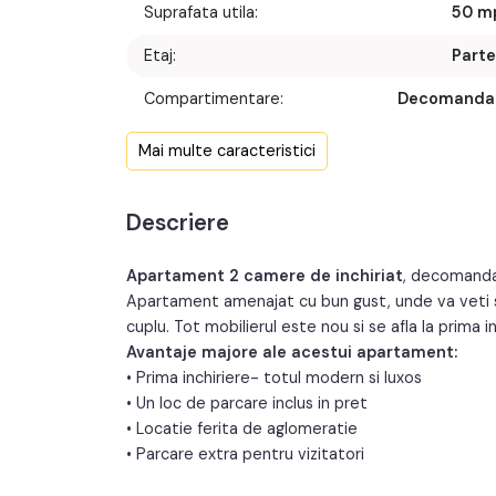
Suprafata utila:
50 m
Etaj:
Parte
Compartimentare:
Decomanda
Confort:
Mai multe caracteristici
Nr. bucatarii:
Descriere
Nr. balcoane:
Nr. parcari:
Apartament 2 camere de inchiriat
, decomand
Apartament amenajat cu bun gust, unde va veti s
cuplu. Tot mobilierul este nou si se afla la prima in
Avantaje majore ale acestui apartament:
• Prima inchiriere- totul modern si luxos
• Un loc de parcare inclus in pret
• Locatie ferita de aglomeratie
• Parcare extra pentru vizitatori