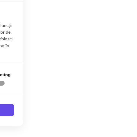
funcţii
lor de
folosiți
se în
eting