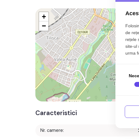
Acest
+
−
Folosim
de rețe
rețele 
site-ul
urma fol
Nece
Caracteristici
Nr. camere: