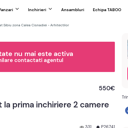
Vanzari
Inchirieri
Ansambluri
Echipa TABOO
t Sibiu zona Calea Cisnadiei - Arhitectilor
ate nu mai este activa
milare contactati agentul
550€
Tri
la prima inchiriere 2 camere
331
P26741