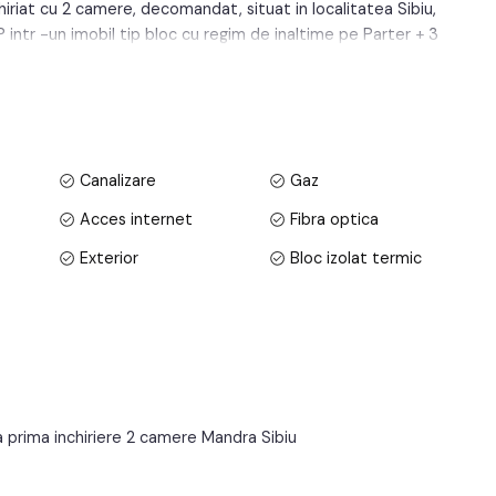
iat cu 2 camere, decomandat, situat in localitatea Sibiu,
 P intr -un imobil tip bloc cu regim de inaltime pe Parter + 3
a. Suprafata utila de 50 mp + balcon deschis de 6 mp.
Canalizare
Gaz
Acces internet
Fibra optica
Exterior
Bloc izolat termic
Parchet
Gresie
Metal
Celulare
Apometre
Contor gaz
a prima inchiriere 2 camere Mandra Sibiu
Acoperis