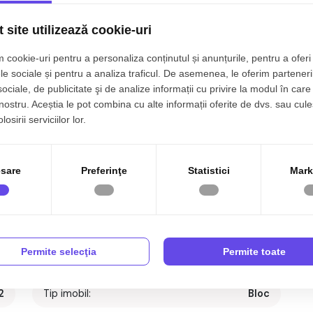
 site utilizează cookie-uri
 cookie-uri pentru a personaliza conținutul și anunțurile, pentru a oferi 
le sociale și pentru a analiza traficul. De asemenea, le oferim parteneri
sociale, de publicitate şi de analize informații cu privire la modul în care 
 nostru. Aceștia le pot combina cu alte informații oferite de dvs. sau cule
osirii serviciilor lor.
sare
Preferinţe
Statistici
Mark
Permite selecţia
Permite toate
2
Tip imobil:
Bloc