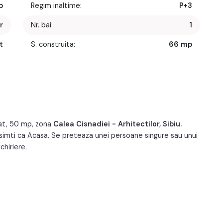
p
Regim inaltime:
P+3
r
Nr. bai:
1
t
S. construita:
66 mp
1
An constructie:
2024
1
An renovare:
2026
1
Structura:
Caramida
1
Orientare:
Sud-Vest
at, 50 mp, zona
Calea Cisnadiei - Arhitectilor, Sibiu.
imti ca Acasa. Se preteaza unei persoane singure sau unui
chiriere.