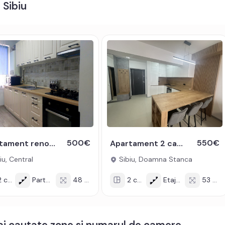
 Sibiu
tv, telefon, acces internet, fibra optica;
t electric, contorizare separata;
ita pe gaz, cuptor, hota, masina de spalat rufe, masina de
alzire in pardoseala.
prietarului chiria + o luna garantie.
500€
550€
Apartament renovat recent 2 camere parter balcon zona Dioda Sibiu
Apartament 2 camere de lux - balcon 12 mp - Evolution - Doamna Stanca
 de oferta / id: P26741
iu, Central
Sibiu, Doamna Stanca
 cam
Parter/4
48 mp
2 cam
Etaj 1/9
53 mp
mai cautate zone si numarul de camere