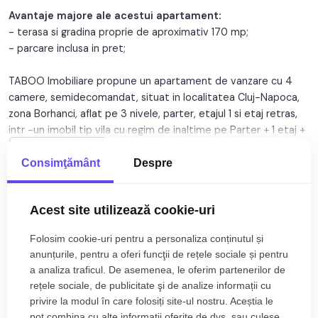
Avantaje majore ale acestui apartament:
Orientare:
Sud-Vest
- terasa si gradina proprie de aproximativ 170 mp;
- parcare inclusa in pret;
TABOO Imobiliare propune un apartament de vanzare cu 4
camere, semidecomandat, situat in localitatea Cluj-Napoca,
zona Borhanci, aflat pe 3 nivele, parter, etajul 1 si etaj retras,
intr -un imobil tip vila cu regim de inaltime pe Parter + 1 etaj +
etaj retras; anul constructiei 2021, structura caramida.
Citește mai mult
Suprafata utila de 130 mp + gradina de 170 mp.
Consimţământ
Despre
Specificații
Apartamentul este structurat astfel:
Acest site utilizează cookie-uri
• Hol;
Curent
Apa
• Living opensapce cu bucatarie;
Folosim cookie-uri pentru a personaliza conținutul și
• 3 bai;
Canalizare
Gaz
anunțurile, pentru a oferi funcţii de rețele sociale și pentru
• 3 dormitoare;
a analiza traficul. De asemenea, le oferim partenerilor de
CATV
Telefon
• Hol intermediar;
rețele sociale, de publicitate şi de analize informații cu
• Debara;
Acces internet
Fibra optica
privire la modul în care folosiți site-ul nostru. Aceștia le
• Dressing;
pot combina cu alte informații oferite de dvs. sau culese