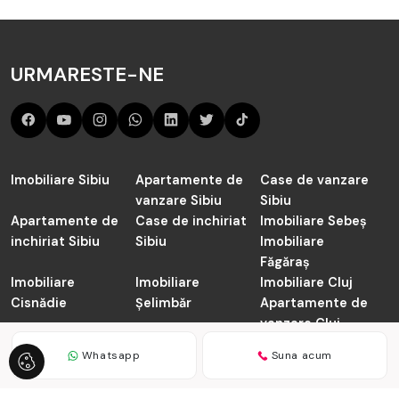
URMARESTE-NE
Imobiliare Sibiu
Apartamente de
Case de vanzare
vanzare Sibiu
Sibiu
Apartamente de
Case de inchiriat
Imobiliare Sebeș
inchiriat Sibiu
Sibiu
Imobiliare
Făgăraș
Imobiliare
Imobiliare
Imobiliare Cluj
Cisnădie
Șelimbăr
Apartamente de
vanzare Cluj-
Napoca
Whatsapp
Suna acum
TABOO.ro © 2026
Politica de Confidentialitate
Politica de