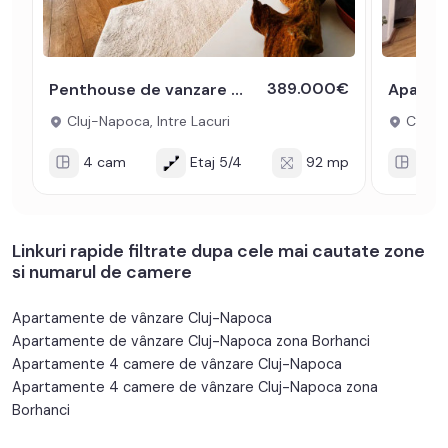
389.000€
Penthouse de vanzare Cluj-Napoca Intre Lacuri cu terasa si parcare
Cluj-Napoca, Intre Lacuri
Cluj-N
4 cam
Etaj 5/4
92 mp
4 c
Linkuri rapide filtrate dupa cele mai cautate zone
si numarul de camere
Apartamente de vânzare Cluj-Napoca
Apartamente de vânzare Cluj-Napoca zona Borhanci
Apartamente 4 camere de vânzare Cluj-Napoca
Apartamente 4 camere de vânzare Cluj-Napoca zona
Borhanci