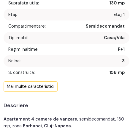
Suprafata utila:
130 mp
Etaj:
Etaj 1
Compartimentare:
Semidecomandat
Tip imobil:
Casa/Vila
Regim inaltime:
P+1
Nr. bai:
3
S. construita:
156 mp
Confort:
1
Mai multe caracteristici
Nr. bucatarii:
1
Descriere
Nr. parcari:
1
An constructie:
2021
Apartament 4 camere de vanzare
, semidecomandat, 130
mp, zona
Borhanci, Cluj-Napoca.
Structura:
Caramida