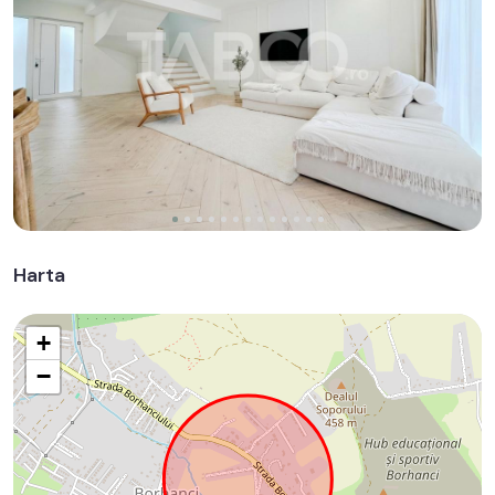
Harta
+
−