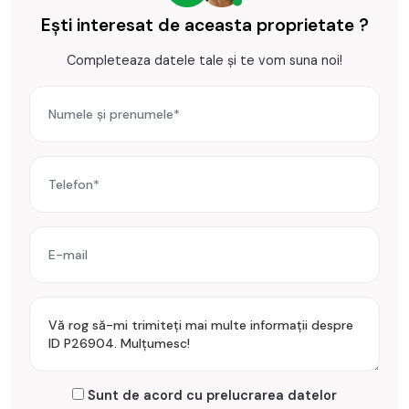
spalat vase, frigider cu congelator, cuptor cu microunde
Ești interesat de aceasta proprietate ?
Incalzirea se realizeaza prin centrala proprie, incalzire
Completeaza datele tale și te vom suna noi!
pardoseala, calorifere si dispune de sistem de climatizare
(A.C.).
Se accepta ca si modalitate de plata surse proprii sau credit
bancar.
Prețul este de 409.990€
. Specificați telefonic codul de
oferta / id: P26904
Sunt de acord cu prelucrarea datelor