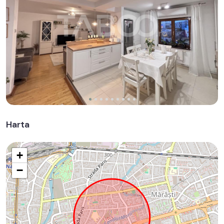
Harta
+
−