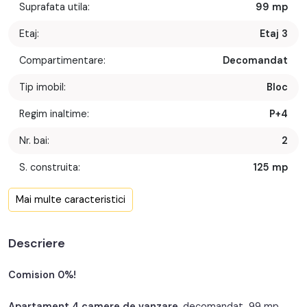
Suprafata utila:
99 mp
Etaj:
Etaj 3
Compartimentare:
Decomandat
Tip imobil:
Bloc
Regim inaltime:
P+4
Nr. bai:
2
S. construita:
125 mp
Confort:
1
Mai multe caracteristici
Nr. bucatarii:
1
Descriere
Nr. balcoane:
2
Nr. parcari:
1
Comision 0%!
An constructie:
1987
Apartament 4 camere de vanzare
, decomandat, 99 mp,