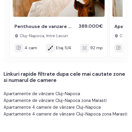
389.000€
Penthouse de vanzare Cluj-Napoca Intre Lacuri cu terasa si parcare
Cluj-Napoca, Intre Lacuri
Cluj-N
4 cam
Etaj 5/4
92 mp
4 c
Linkuri rapide filtrate dupa cele mai cautate zone
si numarul de camere
Apartamente de vânzare Cluj-Napoca
Apartamente de vânzare Cluj-Napoca zona Marasti
Apartamente 4 camere de vânzare Cluj-Napoca
Apartamente 4 camere de vânzare Cluj-Napoca zona Marasti