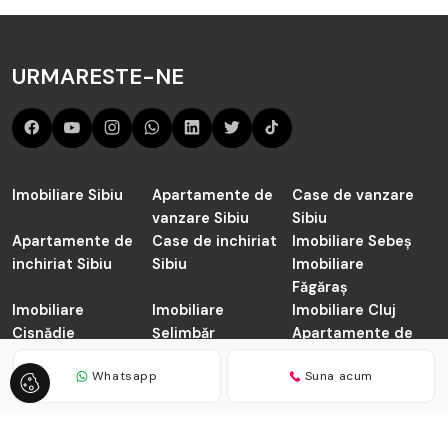
URMARESTE-NE
Imobiliare Sibiu
Apartamente de
Case de vanzare
vanzare Sibiu
Sibiu
Apartamente de
Case de inchiriat
Imobiliare Sebeș
inchiriat Sibiu
Sibiu
Imobiliare
Făgăraș
Imobiliare
Imobiliare
Imobiliare Cluj
Cisnădie
Șelimbăr
Apartamente de
vanzare Cluj-
Whatsapp
Suna acum
Napoca
TABOO.ro © 2026
Politica de Confidentialitate
Politica de
Cookie
Dezvoltat de
ImmoFlux