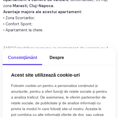
zona
Marasti, Cluj-Napoca.
Structura:
Caramida
Avantaje majore ale acestui apartament:
• Zona Scortarilor;
Orientare:
Nord-Sud
• Confort Sporit;
• Apartament la cheie.
TABOO Imobiliare propune un apartament de vanzare cu 4
camere, decomandat, situat in localitatea Cluj-Napoca, zona
Citește mai mult
Consimţământ
Despre
Marasti, aflat la etajul 3 intr -un imobil tip bloc cu regim de
inaltime pe Parter + 4 Etaje; anul constructiei 1987, structura
Specificații
caramida. Suprafata utila de 99 mp + 2 balcoane de 3 mp
Acest site utilizează cookie-uri
fiecare.
Curent
Apa
Folosim cookie-uri pentru a personaliza conținutul și
Apartamentul este structurat astfel:
Canalizare
Gaz
anunțurile, pentru a oferi funcţii de rețele sociale și pentru
• Hol;
a analiza traficul. De asemenea, le oferim partenerilor de
CATV
Telefon
• Bucatarie;
rețele sociale, de publicitate şi de analize informații cu
• 2 Bai;
privire la modul în care folosiți site-ul nostru. Aceștia le
Acces internet
Fibra optica
pot combina cu alte informații oferite de dvs. sau culese
• Living cu balcon;