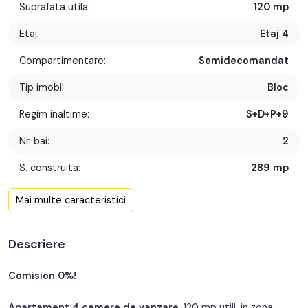
Suprafata utila:
120 mp
Etaj:
Etaj 4
Compartimentare:
Semidecomandat
Tip imobil:
Bloc
Regim inaltime:
S+D+P+9
Nr. bai:
2
S. construita:
289 mp
Confort:
1
Mai multe caracteristici
Nr. bucatarii:
1
Descriere
Pret parcare:
20.000€
Nr. garaje:
1
Comision 0%!
An constructie:
2016
Apartament 4 camere de vanzare
, 120 mp utili, in zona