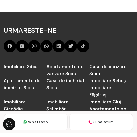
URMARESTE-NE
Imobiliare Sibiu
Apartamente de
Case de vanzare
vanzare Sibiu
Sibiu
Apartamente de
Case de inchiriat
Imobiliare Sebeș
inchiriat Sibiu
Sibiu
Imobiliare
Făgăraș
Imobiliare
Imobiliare
Imobiliare Cluj
Cisnădie
Șelimbăr
Apartamente de
vanzare Cluj-
Whatsapp
Suna acum
Napoca
TABOO.ro © 2026
Politica de Confidentialitate
Politica de