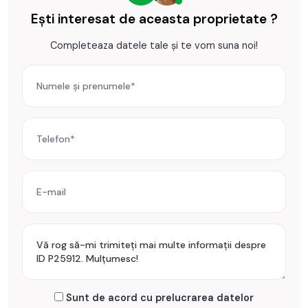
spa, piscina interioara.
Ești interesat de aceasta proprietate ?
Apartamentul se vinde semimobilat si utilat cu: plita electrica,
Completeaza datele tale și te vom suna noi!
cuptor, hota, masina de spalat rufe, masina de spalat vase,
frigider cu congelator.
Incalzirea se realizeaza prin centrala imobil, incalzire
pardoseala si dispune de sistem de climatizare (A.C.).
Se accepta ca si modalitate de plata surse proprii sau credit
bancar.
Prețul este de 439.900€
. Specificați telefonic codul de
oferta / id: P25912
Sunt de acord cu prelucrarea datelor