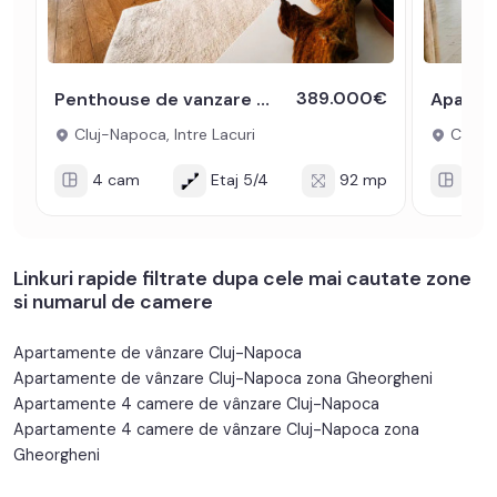
389.000€
Penthouse de vanzare Cluj-Napoca Intre Lacuri cu terasa si parcare
Cluj-Napoca, Intre Lacuri
Cluj-N
4 cam
Etaj 5/4
92 mp
4 c
Linkuri rapide filtrate dupa cele mai cautate zone
si numarul de camere
Apartamente de vânzare Cluj-Napoca
Apartamente de vânzare Cluj-Napoca zona Gheorgheni
Apartamente 4 camere de vânzare Cluj-Napoca
Apartamente 4 camere de vânzare Cluj-Napoca zona
Gheorgheni