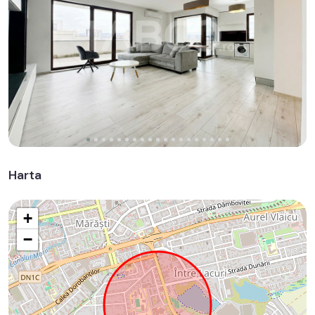
Harta
+
−