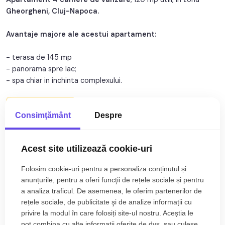
Gheorgheni, Cluj-Napoca.
Structura:
Beton
Avantaje majore ale acestui apartament:
Orientare:
Sud-Est
- terasa de 145 mp
- panorama spre lac;
- spa chiar in inchinta complexului.
TABOO Imobiliare propune un apartament de vanzare cu 4
Citește mai mult
camere, semidecomandat, situat in localitatea Cluj-Napoca,
Consimţământ
Despre
zona Gheorgheni, aflat la etajul 4 intr -un imobil tip bloc cu
Specificații
regim de inaltime pe Parter + 10 Etaje; anul constructiei 2021,
Acest site utilizează cookie-uri
structura beton. Suprafata utila de 120 mp + terasa de 145
Curent
Apa
mp.
Folosim cookie-uri pentru a personaliza conținutul și
Canalizare
Gaz
anunțurile, pentru a oferi funcţii de rețele sociale și pentru
Apartamentul este structurat astfel:
a analiza traficul. De asemenea, le oferim partenerilor de
CATV
Telefon
• Hol;
rețele sociale, de publicitate şi de analize informații cu
• Bucatarie;
Acces internet
Fibra optica
privire la modul în care folosiți site-ul nostru. Aceștia le
• 2 bai;
pot combina cu alte informații oferite de dvs. sau culese