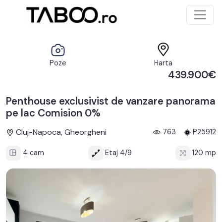
Poze
Harta
439.900€
Penthouse exclusivist de vanzare panorama
pe lac Comision 0%
Cluj-Napoca, Gheorgheni
763
P25912
4 cam
Etaj 4/9
120 mp