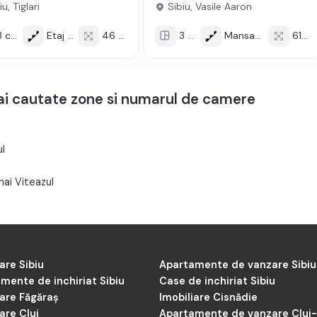
u, Tiglari
Sibiu, Vasile Aaron
 cam
Etaj 3/4
46 mp
3 cam
Mansarda/4
61 mp
mai cautate zone si numarul de camere
l
ai Viteazul
are Sibiu
Apartamente de vanzare Sibiu
mente de inchiriat Sibiu
Case de inchiriat Sibiu
iare Făgăraș
Imobiliare Cisnădie
are Cluj
Apartamente de vanzare Cluj