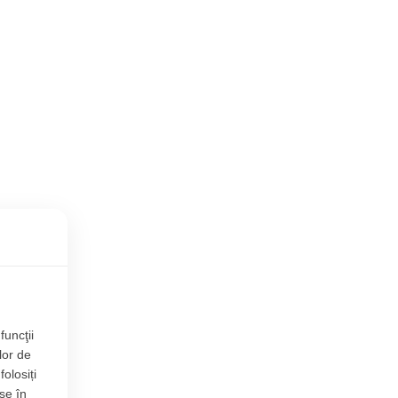
funcţii
lor de
folosiți
se în