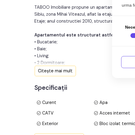
urma fol
TABOO Imobiliare propune un apartament de vanz
Sibiu, zona Mihai Viteazul, aflat la etajul Mansard
Etaje; anul constructiei 2010, structura beton. Su
Nece
Apartamentul este structurat astfel:
• Bucatarie;
• Baie;
• Living;
• 2 Dormitoare;
• Hol intermediar;
Citește mai mult
Finisajele interioare sunt clasice:
Specificații
• Usa intrare: metal;
• Usi interioare: celulare;
Curent
Apa
• Tamplarie ferestre: pvc, termopan;
• Pereti: vopsea lavabila, faianta;
CATV
Acces internet
• Podele: parchet, gresie.
Exterior
Bloc izolat termi
Utilitati si dotari:
Parchet
Gresie