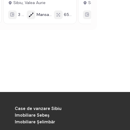
Sibiu, Valea Aurie
Sibiu, Selimbar
3 cam
Mansarda/4
65 mp
3 cam
Mansarda/2
Case de vanzare Sibiu
Imobiliare Sebeș
Imobiliare Șelimbăr
-