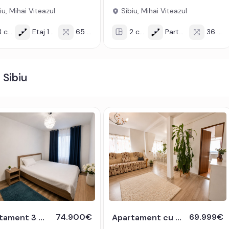
iu, Mihai Viteazul
Sibiu, Mihai Viteazul
 cam
Etaj 10/10
65 mp
2 cam
Parter/4
36 mp
 Sibiu
74.900€
69.999€
Apartament 3 camere de vanzare etaj intermediar Sibiu -chirias activ
Apartament cu 3 camere de vanzare - mansarda Vasile Aaron - intabulata