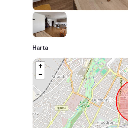
Harta
+
−