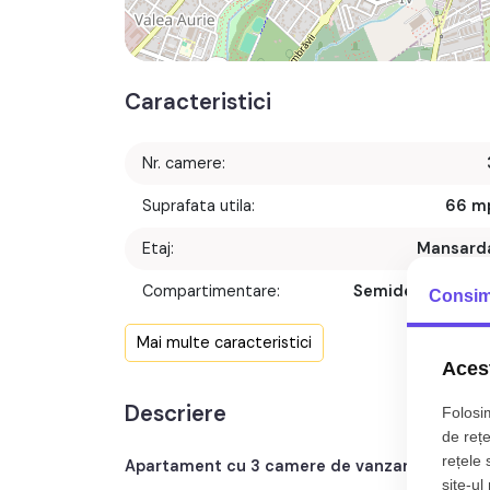
Caracteristici
Nr. camere:
Suprafata utila:
66 m
Etaj:
Mansard
Compartimentare:
Semidecomanda
Consim
Confort:
Mai multe caracteristici
Acest
Nr. bucatarii:
Descriere
Folosim
de rețe
rețele 
Apartament cu 3 camere de vanzare
, semide
site-ul