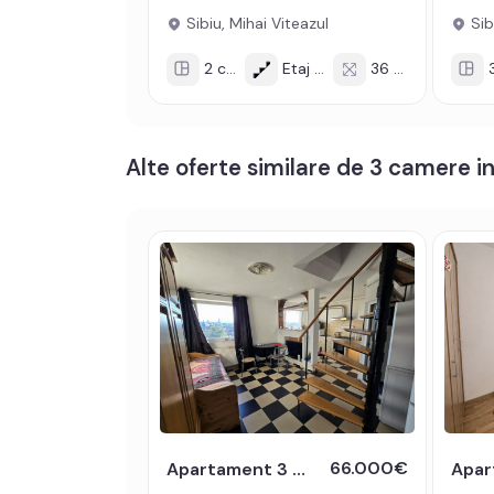
Sibiu, Mihai Viteazul
Sib
2 cam
Etaj 4/5
36 mp
3
Alte oferte similare de 3 camere in
66.000€
Apartament 3 camere de vanzare mobilat utilat in zona Lupeni din Sibiu