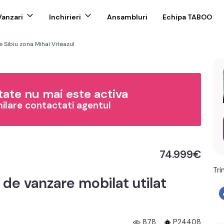
Vanzari
Inchirieri
Ansambluri
Echipa TABOO
Sibiu zona Mihai Viteazul
ate nu mai este activa
milare contactati agentul
74.999€
Tri
e vanzare mobilat utilat
878
P24408