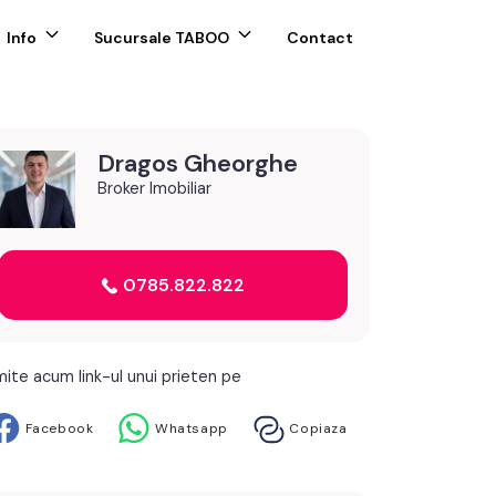
Info
Sucursale TABOO
Contact
Dragos Gheorghe
Broker Imobiliar
0785.822.822
mite acum link-ul unui prieten pe
Facebook
Whatsapp
Copiaza