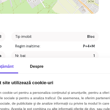
3
Tip imobil:
Bloc
p
Regim inaltime:
P+4+M
a
Nr. bai:
1
t
S. construita:
79 mp
ţământ
Despre
1
An constructie:
2010
 site utilizează cookie-uri
1
Structura:
Beton
 cookie-uri pentru a personaliza conținutul și anunțurile, pentru a oferi 
le sociale și pentru a analiza traficul. De asemenea, le oferim parteneri
sociale, de publicitate şi de analize informații cu privire la modul în care 
comandat, 66 mp, zona
Mihai Viteazul, Sibiu.
 nostru. Aceștia le pot combina cu alte informații oferite de dvs. sau cule