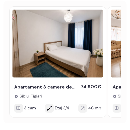
74.900€
Apartament 3 camere de vanzare etaj intermediar Sibiu -chirias activ
Sibiu, Tiglari
Sibiu, 
3 cam
Etaj 3/4
46 mp
3 c