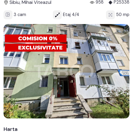
Sibiu, Mihai Viteazul
958
P25338
3 cam
Etaj 4/4
50 mp
Harta