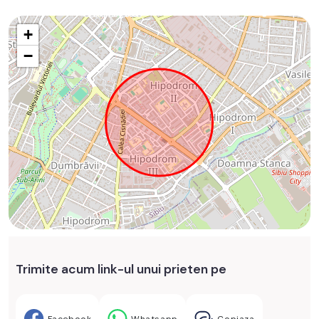
+
−
Trimite acum link-ul unui prieten pe