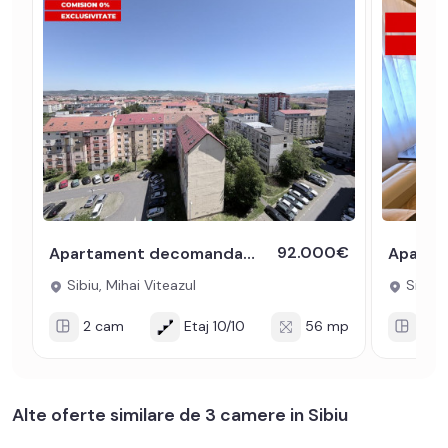
92.000€
Apartament decomandat 2 camere 56 mpu cu balcon 14 mp Mihai Viteazul
Sibiu, Mihai Viteazul
Sibiu, 
2 cam
Etaj 10/10
56 mp
2 c
Alte oferte similare de 3 camere in Sibiu