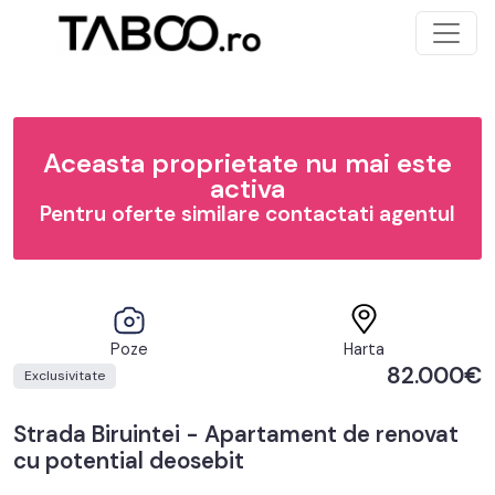
Aceasta proprietate nu mai este
activa
Pentru oferte similare contactati agentul
Poze
Harta
82.000€
Exclusivitate
Strada Biruintei - Apartament de renovat
cu potential deosebit