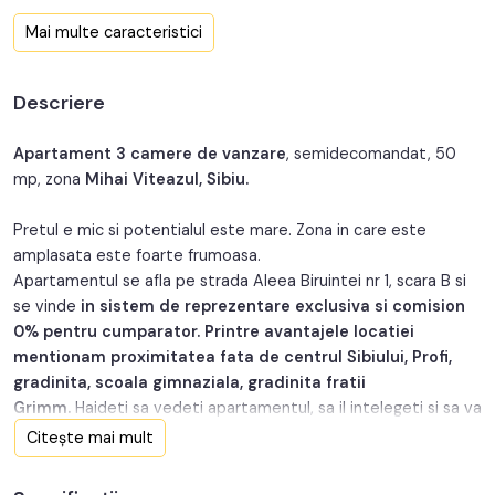
Confort:
1
Mai multe caracteristici
Nr. bucatarii:
1
Descriere
Nr. balcoane:
1
An constructie:
1980
Apartament 3 camere de vanzare
, semidecomandat, 50
mp, zona
Mihai Viteazul, Sibiu.
Structura:
Beton
Pretul e mic si potentialul este mare. Zona in care este
Orientare:
Sud
amplasata este foarte frumoasa.
Apartamentul se afla pe strada Aleea Biruintei nr 1, scara B si
se vinde
in sistem de reprezentare exclusiva si comision
0% pentru cumparator.
Printre avantajele locatiei
mentionam proximitatea fata de centrul Sibiului, Profi,
gradinita, scoala gimnaziala, gradinita fratii
Grimm.
Haideti sa vedeti apartamentul, sa il intelegeti si sa va
imprieteniti, pentru ca e posibil sa va petreceti aici urmatorii
Citește mai mult
multi ani din viata, impreuna. Se preteaza unei familii restranse
sau unui cuplu, care doreste sa se bucure de linistea si