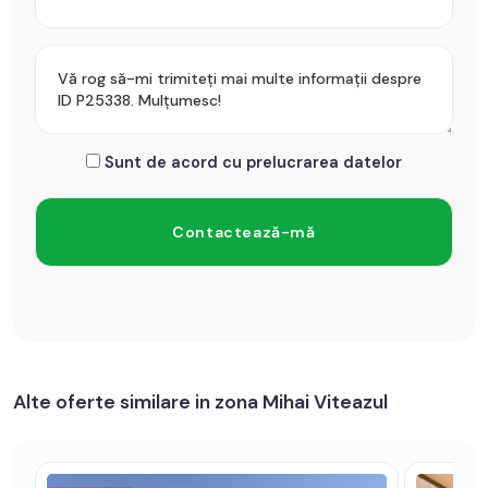
Apartamentul se vinde mobilat si utilat cu: aragaz, cuptor,
hota, masina de spalat rufe, frigider cu congelator.
Incalzirea se realizeaza prin centrala proprie, calorifere.
Se accepta ca si modalitate de plata surse proprii sau credit
bancar.
Sunt de acord cu prelucrarea datelor
Prețul este de 82.000€
. Specificați telefonic codul de oferta
/ id: P25338
Alte oferte similare in zona Mihai Viteazul