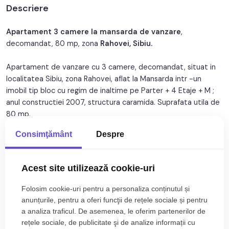
Descriere
An constructie:
2007
Structura:
Caramida
Apartament 3 camere la mansarda de vanzare
,
decomandat, 80 mp, zona
Rahovei, Sibiu.
Orientare:
Est
Apartament de vanzare cu 3 camere, decomandat, situat in
localitatea Sibiu, zona Rahovei, aflat la Mansarda intr -un
imobil tip bloc cu regim de inaltime pe Parter + 4 Etaje + M ;
anul constructiei 2007, structura caramida. Suprafata utila de
80 mp.
Consimţământ
Despre
Apartamentul este structurat astfel:
• Hol;
• Bucatarie;
Citește mai mult
Acest site utilizează cookie-uri
• Baie;
• Living ;
Folosim cookie-uri pentru a personaliza conținutul și
Specificații
• Dormitor ;
anunțurile, pentru a oferi funcţii de rețele sociale și pentru
• Hol intermediar;
a analiza traficul. De asemenea, le oferim partenerilor de
Curent
Apa
• Dormitor;
rețele sociale, de publicitate şi de analize informații cu