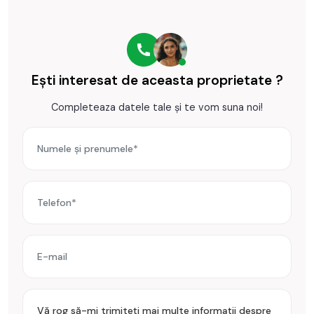
Incalzirea se realizeaza prin centrala proprie, calorifere
Se accepta ca si modalitate de plata surse proprii sau credit
bancar.
Ești interesat de aceasta proprietate ?
Prețul este de 81.900€
. Specificați telefonic codul de oferta
Completeaza datele tale și te vom suna noi!
/ id: P25210