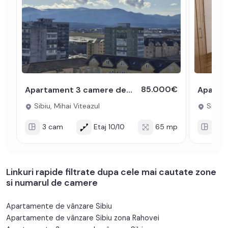
85.000€
Apartament 3 camere decomandat 65 mp zona Mihai Viteazul
Sibiu, Mihai Viteazul
Sibiu, 
3 cam
Etaj 10/10
65 mp
3 c
Linkuri rapide filtrate dupa cele mai cautate zone
si numarul de camere
Apartamente de vânzare Sibiu
Apartamente de vânzare Sibiu zona Rahovei