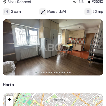
Sibiu, Rahovei
1318
P25210
3 cam
Mansarda/4
80 mp
Harta
+