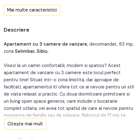
Confort:
1
Mai multe caracteristici
Nr. bucatarii:
1
Descriere
Nr. balcoane:
1
Nr. parcari:
2
Apartament cu 3 camere de vanzare
, decomandat, 83 mp,
zona
Selimbar, Sibiu.
An constructie:
2016
Visezi la un camin confortabil, modern si spatios? Acest
Structura:
Beton
apartament de vanzare cu 3 camere este locul perfect
pentru tine! Situat intr-o zona linistita, dar aproape de
facilitati, apartamentul iti ofera tot ce ai nevoie pentru un stil
de viata relaxat si practic. Cu doua dormitoare primitoare si
un living open space generos, care include o bucatarie
complet utilata, vei avea tot spatiul de care ai nevoie pentru
momente de familie sau de relaxare. Balconul de 17 mp te
invita sa te bucuri de aerul curat si de privelistea din jur. In
Citește mai mult
plus, apartamentul vine cu 2 locuri de parcare, iar gradina
proprie iti ofera o oaza de liniste si un colt perfect pentru