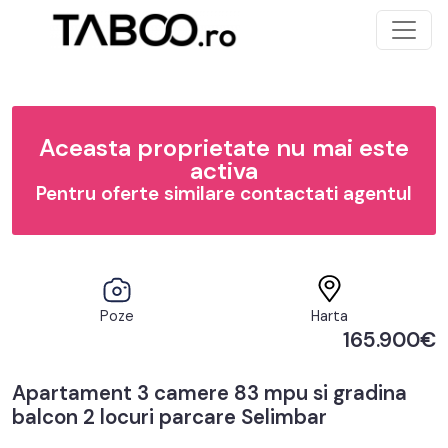
Aceasta proprietate nu mai este
activa
Pentru oferte similare contactati agentul
Poze
Harta
165.900€
Apartament 3 camere 83 mpu si gradina
balcon 2 locuri parcare Selimbar