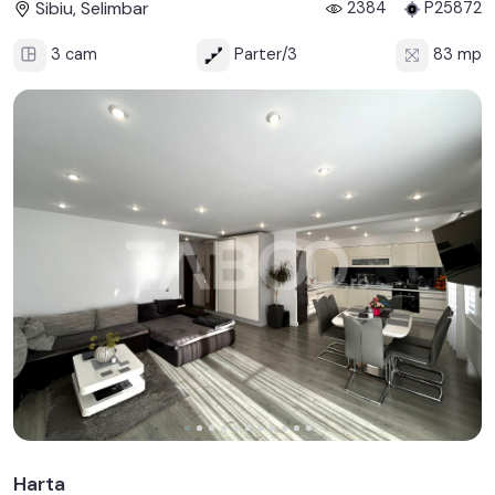
Sibiu, Selimbar
2384
P25872
3 cam
Parter/3
83 mp
Harta