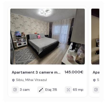
145.000€
Apartament 3 camere mobilat 2 bai balcon pivnita Mihai Viteazul Sibiu
Sibiu, Mihai Viteazul
Sibiu, 
3 cam
Etaj 7/8
65 mp
3 c