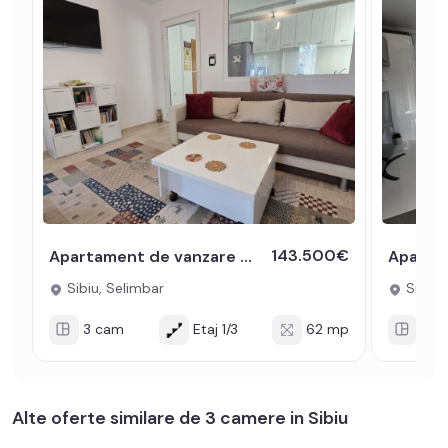
143.500€
Apartament de vanzare 62 mp 3 camere decomandate parcare Selimbar
Sibiu, Selimbar
Sibiu,
3 cam
Etaj 1/3
62 mp
3 c
Alte oferte similare de 3 camere in Sibiu