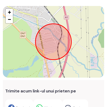
+
−
Trimite acum link-ul unui prieten pe