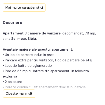
Confort:
1
Mai multe caracteristici
Nr. bucatarii:
1
Descriere
Nr. balcoane:
2
Nr. parcari:
1
Apartament 3 camere de vanzare
, decomandat, 78 mp,
zona
Selimbar, Sibiu.
An constructie:
2019
Avantaje majore ale acestui apartament:
Structura:
Beton
• Un loc de parcare inclus in pret
• Parcare extra pentru vizitatori, 1 loc de parcare pe etaj
• Locatie ferita de aglomeratie
• Pod de 85 mp cu intrare din apartament, in folosinta
exclusiva
• 2 balcoane
• Perete comun cu alt apartament doar la bucatarie
Citește mai mult
TABOO Imobiliare propune un apartament de vanzare cu 3
camere, decomandat, situat in localitatea Sibiu, zona