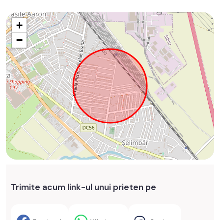
+
−
Trimite acum link-ul unui prieten pe