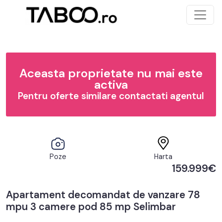
Aceasta proprietate nu mai este
activa
Pentru oferte similare contactati agentul
Poze
Harta
159.999€
Apartament decomandat de vanzare 78
mpu 3 camere pod 85 mp Selimbar