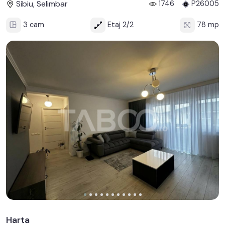
Sibiu, Selimbar
1746
P26005
3 cam
Etaj 2/2
78 mp
Harta