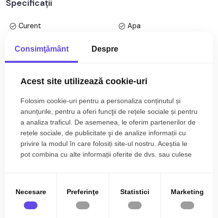
Specificații
Selimbar, aflat la etajul 2 intr -un imobil tip bloc cu regim de
inaltime pe Parter + 2 Etaje; anul constructiei 2019, structura
Curent
Apa
beton. Suprafata utila de 78 mp +2 balcoane de 4 mp fiecare
si pod de 85 mp.
Canalizare
Gaz
Consimţământ
Despre
Apartamentul este structurat astfel:
CATV
Acces internet
• Hol;
• Bucatarie + Balcon;
Fibra optica
Centrala proprie
Acest site utilizează cookie-uri
• Baie cu geam;
Calorifere
Aer conditionat
• WC serviciu;
Folosim cookie-uri pentru a personaliza conținutul și
• Living cu balcon;
Exterior
Bloc izolat termic
anunțurile, pentru a oferi funcţii de rețele sociale și pentru
Mai multe specificații
• Dormitor 1;
a analiza traficul. De asemenea, le oferim partenerilor de
Vopsea lavabila
Faianta
• Dormitor 2.
rețele sociale, de publicitate şi de analize informații cu
privire la modul în care folosiți site-ul nostru. Aceștia le
Parchet
Gresie
Finisajele interioare sunt moderne:
Paul Constantin
pot combina cu alte informații oferite de dvs. sau culese
Finisat
PVC
• Usa intrare: metal;
în urma folosirii serviciilor lor.
Broker Imobiliar
• Usi interioare: celulare;
0785.822.822
Metal
Celulare
• Tamplarie ferestre: pvc, termopan;
Necesare
Preferinţe
Statistici
Marketing
Wc serviciu
Mobilata
• Pereti: vopsea lavabila, faianta;
• Podele: parchet, gresie.
Utilata
Apometre