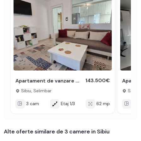
143.500€
Apartament de vanzare 62 mp 3 camere decomandate parcare Selimbar
Sibiu, Selimbar
Sibiu,
3 cam
Etaj 1/3
62 mp
3 c
Alte oferte similare de 3 camere in Sibiu