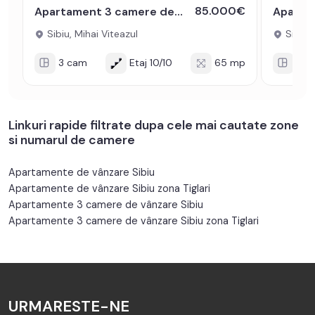
85.000€
Apartament 3 camere decomandat 65 mp zona Mihai Viteazul
Sibiu, Mihai Viteazul
Sibiu,
3 cam
Etaj 10/10
65 mp
3 c
Linkuri rapide filtrate dupa cele mai cautate zone
si numarul de camere
Apartamente de vânzare Sibiu
Apartamente de vânzare Sibiu zona Tiglari
Apartamente 3 camere de vânzare Sibiu
Apartamente 3 camere de vânzare Sibiu zona Tiglari
URMARESTE-NE