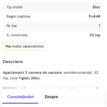
Tip imobil:
Bloc
Regim inaltime:
P+4+M
Nr. bai:
1
S. construita:
53 mp
Confort:
2
Mai multe caracteristici
Nr. bucatarii:
1
Descriere
Nr. balcoane:
1
An constructie:
1980
Apartament 3 camere de vanzare
, semidecomandat, 42
mp, zona
Tiglari, Sibiu.
An renovare:
2020
TABOO Imobiliare propune un apartament de vanzare cu 3
Structura:
Caramida
camere, semidecomandat, situat in localitatea Sibiu, zona
Consimţământ
Despre
Tiglari, aflat la etajul intermediar 3 intr-un imobil tip bloc cu
regimul de inaltime parter+4 etaje+mansarda, anul