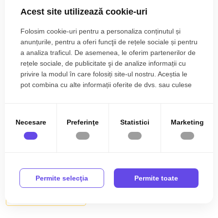
constructiei 1980, pe structura din caramida.
Acest site utilizează cookie-uri
Suprafata utila de 42 mp+balcon de 3 mp inchis si incalzit.
Folosim cookie-uri pentru a personaliza conținutul și
Apartamentul este structurat astfel:
anunțurile, pentru a oferi funcţii de rețele sociale și pentru
• Hol;
a analiza traficul. De asemenea, le oferim partenerilor de
Citește mai mult
rețele sociale, de publicitate şi de analize informații cu
• Dormitor cu iesire in balconul inchis si incalzit;
privire la modul în care folosiți site-ul nostru. Aceștia le
• Debara;
Specificații
pot combina cu alte informații oferite de dvs. sau culese
• Baie;
în urma folosirii serviciilor lor.
• Living;
Curent
Apa
• Bucatarie;
• Dormitor.
Canalizare
Gaz
Necesare
Preferinţe
Statistici
Marketing
CATV
Acces internet
Finisajele interioare sunt clasice:
• Usa intrare: metal;
Fibra optica
Centrala proprie
• Usi interioare: celulare;
Calorifere
Exterior
• Tamplarie ferestre: pvc, termopan;
Permite selecţia
Permite toate
• Pereti: vopsea lavabila, faianta;
Bloc izolat termic
Vopsea lavabila
Mai multe specificații
• Podele: parchet, gresie.
Faianta
Parchet