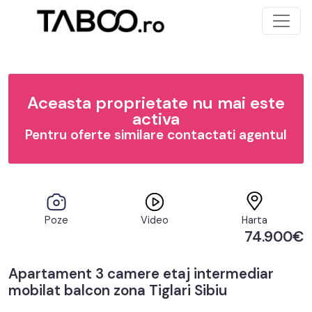
Aceasta proprietate nu mai este
activa
Pentru oferte similare contactati agentul
Poze
Video
Harta
74.900€
Apartament 3 camere etaj intermediar
mobilat balcon zona Tiglari Sibiu