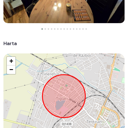
Harta
+
−