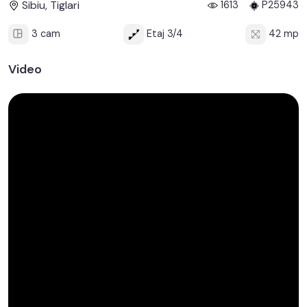
Sibiu, Tiglari
1613
P25943
3 cam
Etaj 3/4
42 mp
Video