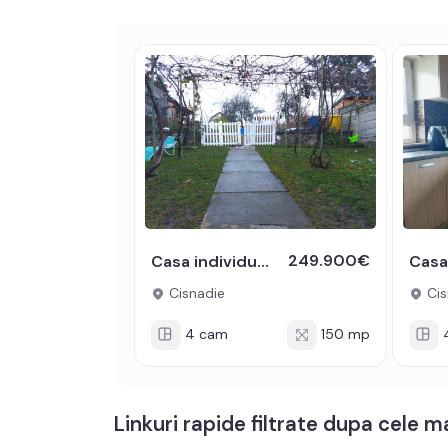
249.900€
Casa individuala 4 camere 150 mp si teren liber 758 mp Cisnadie
Cisnadie
Cis
4 cam
150 mp
Linkuri rapide filtrate dupa cele 