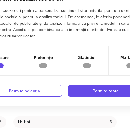
 cookie-uri pentru a personaliza conținutul și anunțurile, pentru a oferi 
le sociale și pentru a analiza traficul. De asemenea, le oferim parteneri
sociale, de publicitate şi de analize informații cu privire la modul în care 
 nostru. Aceștia le pot combina cu alte informații oferite de dvs. sau cule
osirii serviciilor lor.
sare
Preferinţe
Statistici
Mark
Permite selecţia
Permite toate
5
Nr. bai:
3