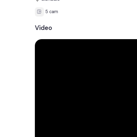
5 cam
Video