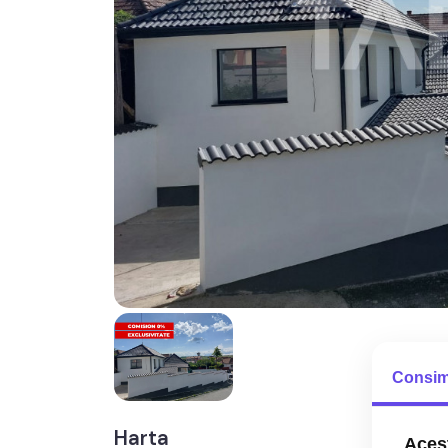
Consim
Harta
Acest