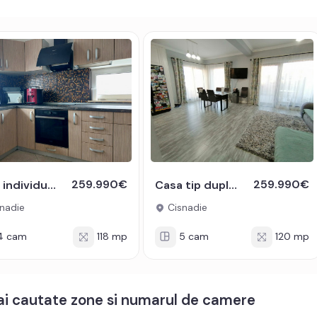
259.990€
259.990€
Casa individuala 4 camere P+1E 118 mp cu teren Cisnadie
Casa tip duplex 5 camere 120 mpu complet mobilata si utilata Cisnadie
nadie
Cisnadie
4 cam
118 mp
5 cam
120 mp
mai cautate zone si numarul de camere