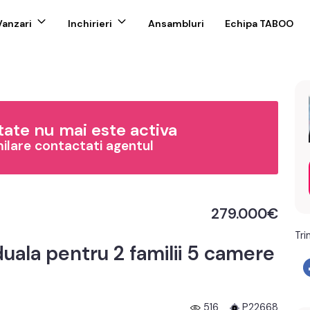
Vanzari
Inchirieri
Ansambluri
Echipa TABOO
ate nu mai este activa
milare contactati agentul
279.000€
Tri
uala pentru 2 familii 5 camere
516
P22668