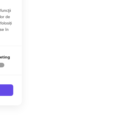
funcţii
lor de
folosiți
se în
eting