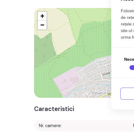
Folosim
+
de rețe
−
rețele 
site-ul
urma fol
Nece
Caracteristici
Nr. camere: