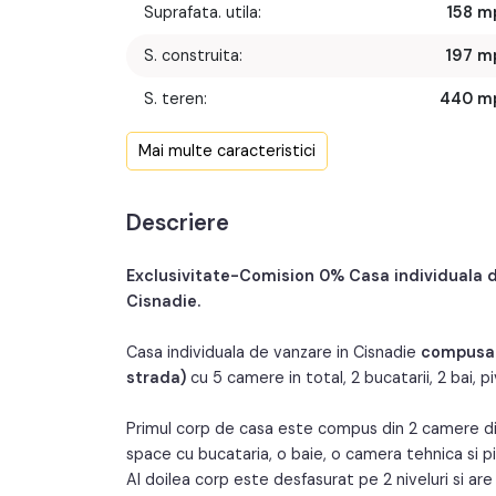
Suprafata. utila:
158 m
S. construita:
197 m
S. teren:
440 m
Nr. fronturi:
Mai multe caracteristici
An constructie:
197
Descriere
An renovare:
202
Exclusivitate-Comision 0% Casa individuala d
Cisnadie.
Casa individuala de vanzare in Cisnadie
compusa d
strada)
cu 5 camere in total, 2 bucatarii, 2 bai, p
Primul corp de casa este compus din 2 camere din
space cu bucataria, o baie, o camera tehnica si pi
Al doilea corp este desfasurat pe 2 niveluri si are 