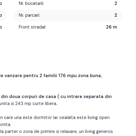
p
Nr. bucatarii:
2
p
Nr. parcari:
2
p
Front stradal:
26 m
2
Structura rezistenta:
Caramida
5
Regim inaltime:
S+P+1
4
e vanzare pentru 2 familii 176 mpu zona buna,
in doua corpuri de casa ( cu intrare separata din
ivnita si 243 mp curte libera
.
 care una este dormitor iar cealalta este living open
vnita.
la parter o zona de primire si relaxare, un living generos