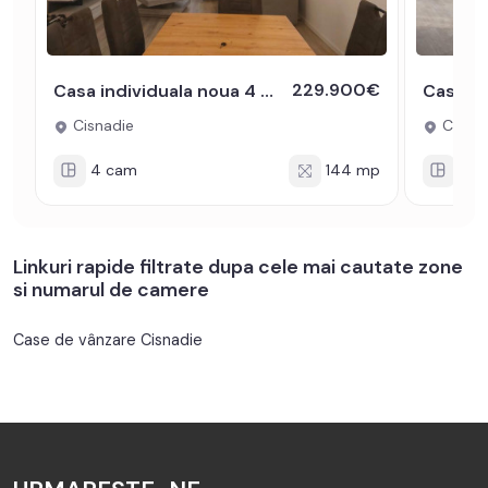
229.900€
Casa individuala noua 4 camere P+M curte libera 416 Cisnadie
Cisnadie
Cisnad
4 cam
144 mp
4 c
Linkuri rapide filtrate dupa cele mai cautate zone
si numarul de camere
Case de vânzare Cisnadie