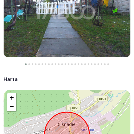
Harta
+
−