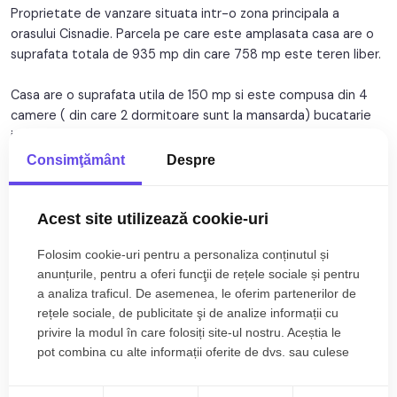
Regim inaltime:
S+P
Proprietate de vanzare situata intr-o zona principala a
orasului Cisnadie. Parcela pe care este amplasata casa are o
suprafata totala de 935 mp din care 758 mp este teren liber.
Casa are o suprafata utila de 150 mp si este compusa din 4
camere ( din care 2 dormitoare sunt la mansarda) bucatarie
inchisa, 2 bai si 2 holuri. In curte sunt 2 anexe gospodaresti
care pot fi transformate in zona de locuit sau alte spatii
Consimţământ
Despre
administrative.
Citește mai mult
Casa este locuibila in acest moment deoarece proprietatea
Acest site utilizează cookie-uri
s-a renovat in 2025 cand i s-a schimbat instalatia electrica,
Specificații
Folosim cookie-uri pentru a personaliza conținutul și
instalatia de apa, s-a montat centrala, s-a izolat, s-a
anunțurile, pentru a oferi funcţii de rețele sociale și pentru
infrumusetat si s-a utilat si mobilat.
Curent
Apa
a analiza traficul. De asemenea, le oferim partenerilor de
rețele sociale, de publicitate şi de analize informații cu
Terenul este generos, cu multa zona de gradina pe care poti
Canalizare
Gaz
privire la modul în care folosiți site-ul nostru. Aceștia le
dezvolta activitati de gradinarit, zone de relaxare ( filigorii, loc
pot combina cu alte informații oferite de dvs. sau culese
Acces internet
Centrala proprie
de gratar) si locuri de joaca pentru copii.
în urma folosirii serviciilor lor.
Calorifere
Exterior