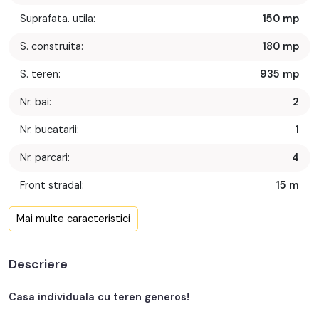
Suprafata. utila:
150 mp
S. construita:
180 mp
S. teren:
935 mp
Nr. bai:
2
Nr. bucatarii:
1
Nr. parcari:
4
Front stradal:
15 m
Nr. fronturi:
1
Mai multe caracteristici
An constructie:
1960
Descriere
An renovare:
2025
Structura rezistenta:
Caramida
Casa individuala cu teren generos!