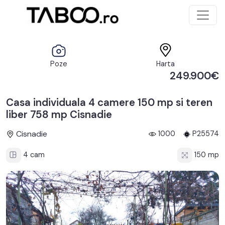
Poze
Harta
249.900€
Casa individuala 4 camere 150 mp si teren
liber 758 mp Cisnadie
Cisnadie
1000
P25574
4 cam
150 mp