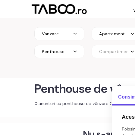
Vanzare
Apartament
Penthouse
Compartimenta
Penthouse de vânz
Consim
0
anunturi cu penthouse de vânzare Cluj-Napoc
Acest
Folosim
Nu s-au gasi