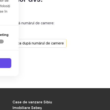
lor de
folosiți
se în
Napoca după numărul de camere:
poca
ca
eting
e Cluj-Napoca
n Cluj-Napoca după numărul de camere
e Cluj-Napoca
e Cluj-Napoca
e Cluj-Napoca
ca
Case de vanzare Sibiu
Imobiliare Sebeș