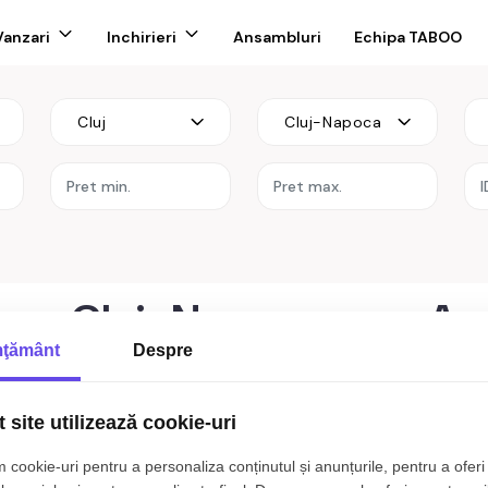
Vanzari
Inchirieri
Ansambluri
Echipa TABOO
Cluj
Cluj-Napoca
re
are Cluj-Napoca zona Ae
ţământ
Despre
a zona Aeroport
 site utilizează cookie-uri
 cookie-uri pentru a personaliza conținutul și anunțurile, pentru a oferi 
t rezultate care sa corespunda cri