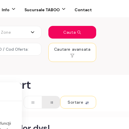
Info
Sucursale TABOO
Contact
Zone
Cauta
Cautare avansata
roport
Sortare
funcţii
teriilor dvs!