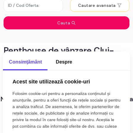
Cautare avansata
Cauta
Penthouse de vânzare Cluj-
Napoca zona Borhanci
Consimţământ
Despre
0
anunturi cu penthouse de vânzare Cluj-
Sortare
Napoca zona Borhanci
Acest site utilizează cookie-uri
Folosim cookie-uri pentru a personaliza conținutul și
Nu s-au gasit rezultate care sa corespunda
anunțurile, pentru a oferi funcţii de rețele sociale și pentru
criteriilor dvs!
a analiza traficul. De asemenea, le oferim partenerilor de
rețele sociale, de publicitate şi de analize informații cu
privire la modul în care folosiți site-ul nostru. Aceștia le
pot combina cu alte informații oferite de dvs. sau culese
în urma folosirii serviciilor lor.