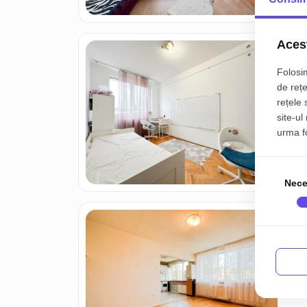
Acest
Apa
C
Folosim
de rețe
rețele 
15
site-ul
urma fol
Nece
Apa
C
2