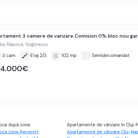
rtament 3 camere de vanzare Comision 0% bloc nou gar
luj-Napoca, Grigorescu
3 cam
Etaj 2/3
102 mp
Semidecomandat
24.000€
oca după zone:
Apartamente de vânzare în Cluj-
oca zona Aeroport
Apartamente de vânzare Cluj-Na