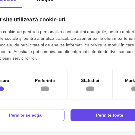
 site utilizează cookie-uri
rtament cu 3 camere de vanzare cartierul Grigorescu
luj-Napoca, Grigorescu
 cookie-uri pentru a personaliza conținutul și anunțurile, pentru a oferi 
le sociale și pentru a analiza traficul. De asemenea, le oferim parteneri
3 cam
Etaj 4/4
54 mp
Semidecomandat
sociale, de publicitate şi de analize informații cu privire la modul în care 
9.990€
 nostru. Aceștia le pot combina cu alte informații oferite de dvs. sau cule
osirii serviciilor lor.
sare
Preferinţe
Statistici
Mark
rtament cu 3 camere de vanzare cartierul Grigorescu
luj-Napoca, Grigorescu
3 cam
Etaj 4/10
59 mp
Semidecomandat
Permite selecţia
Permite toate
04.990€