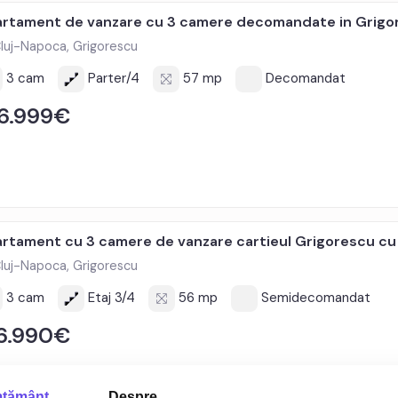
rtament de vanzare cu 3 camere decomandate in Grigo
luj-Napoca, Grigorescu
3 cam
Parter/4
57 mp
Decomandat
6.999€
rtament cu 3 camere de vanzare cartieul Grigorescu cu
luj-Napoca, Grigorescu
3 cam
Etaj 3/4
56 mp
Semidecomandat
6.990€
ţământ
Despre