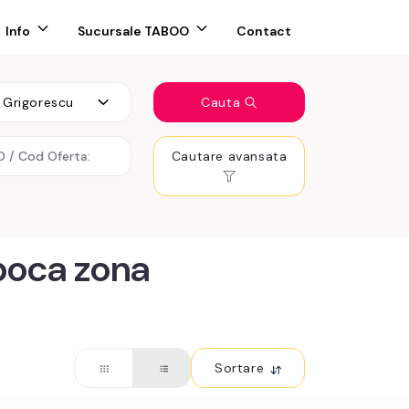
Info
Sucursale TABOO
Contact
Grigorescu
Cauta
Cautare avansata
poca zona
Sortare