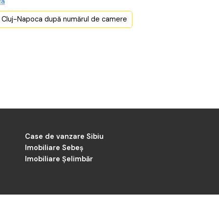
ca
e Cluj-Napoca
n Cluj-Napoca după numărul de camere
e Cluj-Napoca
e Cluj-Napoca
e Cluj-Napoca
ca
Case de vanzare Sibiu
Imobiliare Sebeș
Imobiliare Șelimbăr
-
poca
Dezvoltat de
ImmoFlux