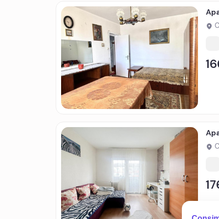
Apa
C
16
Apa
C
17
Consim