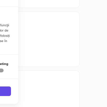
funcţii
lor de
folosiți
se în
eting