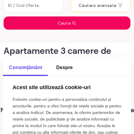
Cautare avansata
Cauta
Apartamente 3 camere de
vânzare Cluj-Napoca zona
Consimţământ
Despre
Hasdeu
0
anunturi cu apartamente 3 camere de
Acest site utilizează cookie-uri
Sortare
vânzare Cluj-Napoca zona Hasdeu
Folosim cookie-uri pentru a personaliza conținutul și
anunțurile, pentru a oferi funcţii de rețele sociale și pentru
Nu s-au gasit rezultate care sa corespunda
a analiza traficul. De asemenea, le oferim partenerilor de
criteriilor dvs!
rețele sociale, de publicitate şi de analize informații cu
privire la modul în care folosiți site-ul nostru. Aceștia le
pot combina cu alte informații oferite de dvs. sau culese