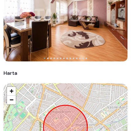
Harta
+
−