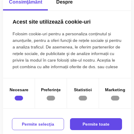
Centrala proprie
Calorifere
Consimţământ
Despre
Finisajele interioare sunt clasice
Exterior
Bloc izolat termic
Mai multe specificații
• Usa intrare: metal;
Acest site utilizează cookie-uri
Vopsea lavabila
Faianta
• Usi interioare: celulare;
• Tamplarie ferestre: pvc, termopan;
Parchet
Gresie
Folosim cookie-uri pentru a personaliza conținutul și
• Pereti: vopsea lavabila, faianta;
Florica Snop
anunțurile, pentru a oferi funcţii de rețele sociale și pentru
Finisat
PVC
• Podele: parchet, gresie.
Broker Imobiliar
a analiza traficul. De asemenea, le oferim partenerilor de
0785.822.822
Metal
Celulare
rețele sociale, de publicitate şi de analize informații cu
Utilitati si dotari:
privire la modul în care folosiți site-ul nostru. Aceștia le
Debara
Mobilata
• Bucatarie: mobilata, utilata;
pot combina cu alte informații oferite de dvs. sau culese
• Mobilat: complet;
în urma folosirii serviciilor lor.
Utilata
Apometre
• Utilitati: curent electric, apa, gaz, catv;
Ati vizualizat anuntul: Apartament foarte spatios 3 camere
Contor gaz
Complet
• Izolatii: exterior, bloc izolat termic;
balcon zona Cedonia
Necesare
Preferinţe
Statistici
Marketing
• Contorizare: apometre, contor gaz, contor curent electric;
Interfon
Acoperis
• Caracteristici bloc: interfon, acoperis.
Apartamentul se vinde mobilat si utilat cu: plita pe gaz,
cuptor, hota, masina de spalat rufe, frigider cu congelator.
Permite selecţia
Permite toate