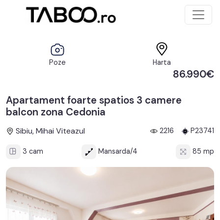
Poze
Harta
86.990€
Apartament foarte spatios 3 camere
balcon zona Cedonia
Sibiu, Mihai Viteazul
2216
P23741
3 cam
Mansarda/4
85 mp