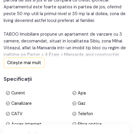
Apartamentul este foarte spatios in partea de jos, oferind
Structura:
Caramida
peste 50 mp utili la primul nivel si 35 mp la al doilea, zona de
living devenind astfel locul preferat al familiei.
TABOO Imobiliare propune un apartament de vanzare cu 3
camere, decomandat, situat in localitatea Sibiu, zona Mihai
Viteazul, aflat la Mansarda intr-un imobil tip bloc cu regim de
inaltime pe Parter + 4 Etaje + Mansarda; anul constructiei
1986, structura caramida. Suprafata utila de 85 mp + balcon
Citește mai mult
de 5 mp.
Specificații
Apartamentul este structurat astfel:
• Hol generos de compartimentare.;
Curent
Apa
• Bucatarie + Living + Balcon;
• Baie;
Canalizare
Gaz
• Debara de depozitare;
CATV
Telefon
La etaj:
• 2 Dormitoare;
Acces internet
Fibra optica
• Hol intermediar;