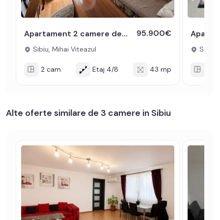
95.900€
Apartament 2 camere de vanzare 43mpu zona Mihai Viteazul
Sibiu, Mihai Viteazul
Sibiu, 
2 cam
Etaj 4/8
43 mp
2 c
Alte oferte similare de 3 camere in Sibiu