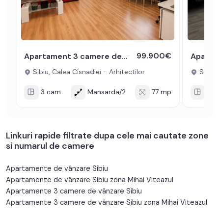
99.900€
Apartament 3 camere de vanzare mobilat utilat 77 mp Arhitectilor Sibiu
Sibiu, Calea Cisnadiei - Arhitectilor
Sibiu, 
3 cam
Mansarda/2
77 mp
3 c
Linkuri rapide filtrate dupa cele mai cautate zone
si numarul de camere
Apartamente de vânzare Sibiu
Apartamente de vânzare Sibiu zona Mihai Viteazul
Apartamente 3 camere de vânzare Sibiu
Apartamente 3 camere de vânzare Sibiu zona Mihai Viteazul