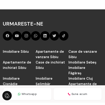
URMARESTE-NE
Imobiliare Sibiu
Apartamente de
Case de vanzare
vanzare Sibiu
Sibiu
Apartamente de
Case de inchiriat
Imobiliare Sebeș
inchiriat Sibiu
Sibiu
Imobiliare
Făgăraș
Imobiliare
Imobiliare
Imobiliare Cluj
Cisnădie
Șelimbăr
Apartamente de
vanzare Cluj-
Whatsapp
Suna acum
Napoca
TABOO.ro © 2026
Politica de Confidentialitate
Politica de