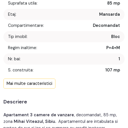
Suprafata utila:
85 mp
Etaj:
Mansarda
Compartimentare:
Decomandat
Tip imobil:
Bloc
Regim inaltime:
P+4+M
Nr. bai:
1
S. construita:
107 mp
Confort:
1
Mai multe caracteristici
Nr. bucatarii:
1
Descriere
Nr. balcoane:
1
An constructie:
1986
Apartament 3 camere de vanzare
, decomandat, 85 mp,
zona
Mihai Viteazul, Sibiu.
Apartamentul are intabulata si
An renovare:
2022
partea de sus si jos si se cumpara cu credit ipotecar.