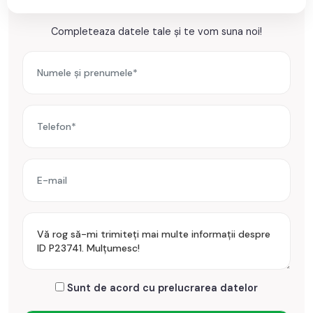
Incalzirea se realizeaza prin centrala proprie, calorifere.
Ești interesat de aceasta proprietate ?
Completeaza datele tale și te vom suna noi!
Se accepta ca si modalitate de plata surse proprii sau credit
bancar.
Prețul este de 86.990€
. Specificați telefonic codul de oferta
/ id: P23741
Sunt de acord cu prelucrarea datelor