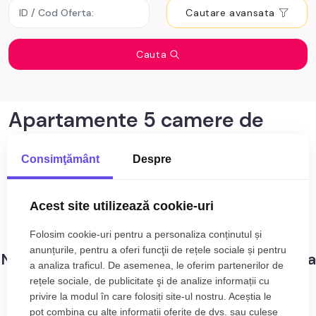
Cautare avansata
Cauta
Apartamente 5 camere de
vânzare Cluj-Napoca zona
Consimţământ
Despre
Faget
0
anunturi cu apartamente 5 camere de
Acest site utilizează cookie-uri
Sortare
vânzare Cluj-Napoca zona Faget
Folosim cookie-uri pentru a personaliza conținutul și
anunțurile, pentru a oferi funcţii de rețele sociale și pentru
Nu s-au gasit rezultate care sa corespunda
a analiza traficul. De asemenea, le oferim partenerilor de
criteriilor dvs!
rețele sociale, de publicitate şi de analize informații cu
privire la modul în care folosiți site-ul nostru. Aceștia le
pot combina cu alte informații oferite de dvs. sau culese