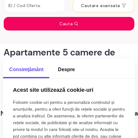
Cautare avansata
Cauta
Apartamente 5 camere de
vânzare Cluj-Napoca zona
Consimţământ
Despre
Horea
0
anunturi cu apartamente 5 camere de
Acest site utilizează cookie-uri
Sortare
vânzare Cluj-Napoca zona Horea
Folosim cookie-uri pentru a personaliza conținutul și
anunțurile, pentru a oferi funcţii de rețele sociale și pentru
Nu s-au gasit rezultate care sa corespunda
a analiza traficul. De asemenea, le oferim partenerilor de
criteriilor dvs!
rețele sociale, de publicitate şi de analize informații cu
privire la modul în care folosiți site-ul nostru. Aceștia le
pot combina cu alte informații oferite de dvs. sau culese