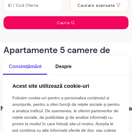
Cautare avansata
Cauta
Apartamente 5 camere de
vânzare Cluj-Napoca zona
Consimţământ
Despre
Grigorescu
0
anunturi cu apartamente 5 camere de
Acest site utilizează cookie-uri
Sortare
vânzare Cluj-Napoca zona Grigorescu
Folosim cookie-uri pentru a personaliza conținutul și
anunțurile, pentru a oferi funcţii de rețele sociale și pentru
Nu s-au gasit rezultate care sa corespunda
a analiza traficul. De asemenea, le oferim partenerilor de
criteriilor dvs!
rețele sociale, de publicitate şi de analize informații cu
privire la modul în care folosiți site-ul nostru. Aceștia le
pot combina cu alte informații oferite de dvs. sau culese